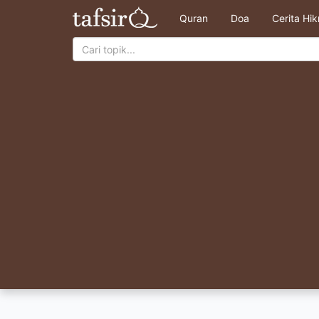
Quran
Doa
Cerita Hi