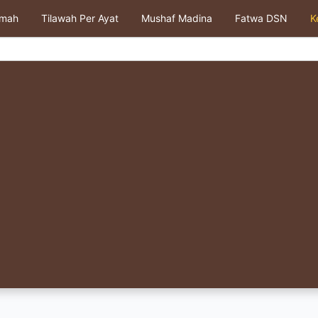
kmah
Tilawah Per Ayat
Mushaf Madina
Fatwa DSN
K