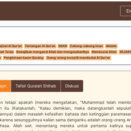
E
jizat Al Qur'an
Tantangan Al Qur'an
IMAN
Cabang-cabang iman
Akidah
ah Ta'ala
Kewajiban mengenal Allah dan mengesakanNya
Mendustai Allah
SEJAR
h
Penghinaan kaum Quraisy
Orang-orang musyrik mendustai Al Qur'an
layn
Tafsir Quraish Shihab
Diskusi
an tetapi apakah (mereka mengatakan, "Muhammad telah membu
n itu (Katakanlah, "Kalau demikian, maka datangkanlah sepulu
annya) dalam masalah kefasihan bahasa dan ketinggian paramasa
 karena sesungguhnya kalian sama denganku adalah orang-orang Ar
hasa. Allah swt. menantang mereka untuk pertama kalinya s