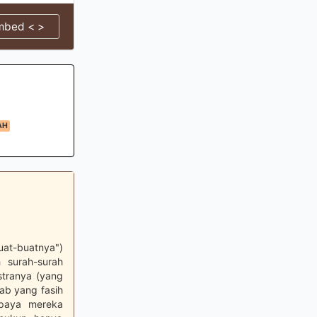
mbed < >
AH
at-buatnya")
h surah-surah
stranya (yang
ab yang fasih
upaya mereka