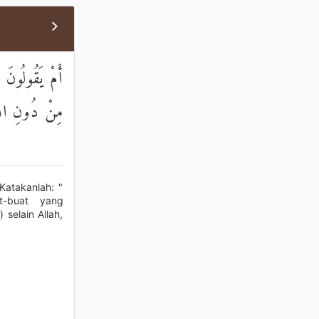
أَمْ يَقُولُونَ 
مِنْ دُونِ اللّ
atakanlah: "
t-buat yang
selain Allah,