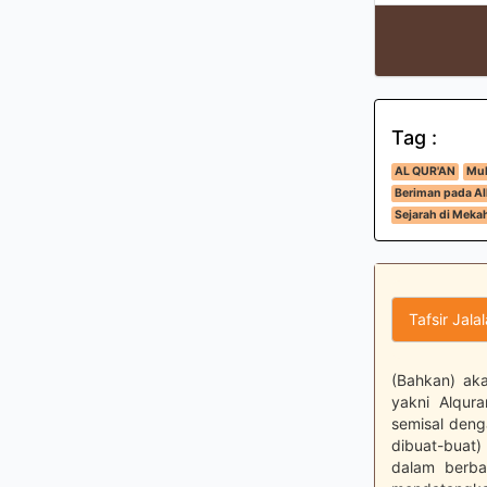
Tag :
AL QUR'AN
Muk
Beriman pada All
Sejarah di Meka
Tafsir Jala
(Bahkan) ak
yakni Alqura
semisal deng
dibuat-buat)
dalam berba