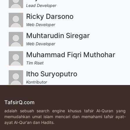
Lead Developer
Ricky Darsono
Web Developer
Muhtarudin Siregar
Web Developer
Muhammad Fiqri Muthohar
Tim Riset
Itho Suryoputro
Kontributor
TafsirQ.com
adalah sebuah search engine khusus tafsir Al-Quran yang
memudahkan umat islam mencari dan memahami tafsir ayat-
ayat Al-Qur'an dan Hadits.