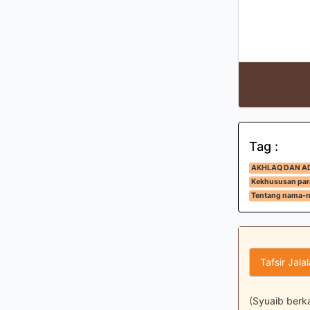
Tag :
AKHLAQ DAN A
Kekhususan par
Tentang nama-n
Tafsir Jala
(Syuaib berk