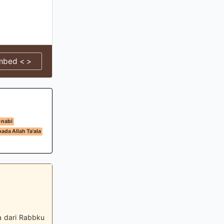
mbed < >
-nabi
ada Allah Ta'ala
a dari Rabbku