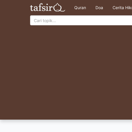
Quran
Doa
Cerita Hi