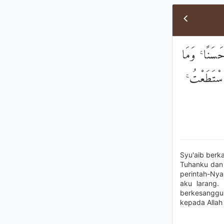
حَسَنًا ۚ وَمَا
ا اسْتَطَعْتُ
Syu'aib berk
Tuhanku dan 
perintah-Nya
aku larang.
berkesanggup
kepada Allah