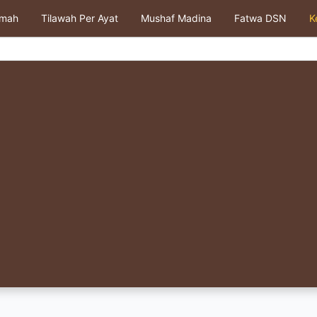
kmah
Tilawah Per Ayat
Mushaf Madina
Fatwa DSN
K