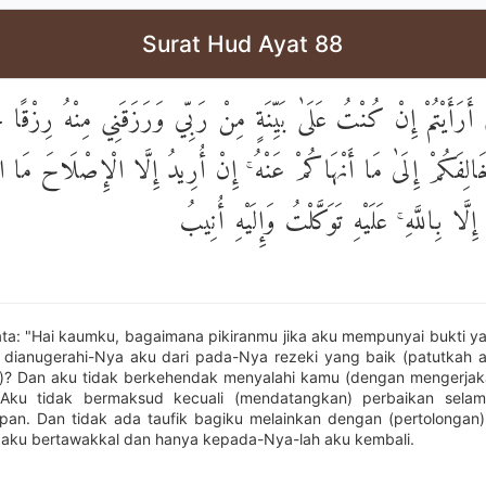
Surat Hud Ayat 88
أَرَأَيْتُمْ إِنْ كُنْتُ عَلَىٰ بَيِّنَةٍ مِنْ رَبِّي وَرَزَقَنِي مِنْهُ رِزْقًا 
ُخَالِفَكُمْ إِلَىٰ مَا أَنْهَاكُمْ عَنْهُ ۚ إِنْ أُرِيدُ إِلَّا الْإِصْلَاحَ مَ
ِلَّا بِاللَّهِ ۚ عَلَيْهِ تَوَكَّلْتُ وَإِلَيْهِ أُنِيبُ
ata: "Hai kaumku, bagaimana pikiranmu jika aku mempunyai bukti ya
dianugerahi-Nya aku dari pada-Nya rezeki yang baik (patutkah 
)? Dan aku tidak berkehendak menyalahi kamu (dengan mengerja
 Aku tidak bermaksud kecuali (mendatangkan) perbaikan sela
an. Dan tidak ada taufik bagiku melainkan dengan (pertolongan)
 aku bertawakkal dan hanya kepada-Nya-lah aku kembali.