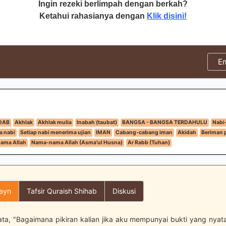
Ingin rezeki berlimpah dengan berkah?
Ketahui rahasianya dengan
Klik disini!
E
DAB
Akhlak
Akhlak mulia
Inabah (taubat)
BANGSA - BANGSA TERDAHULU
Nabi
a nabi
Setiap nabi menerima ujian
IMAN
Cabang-cabang iman
Akidah
Beriman p
ama Allah
Nama-nama Allah (Asma'ul Husna)
Ar Rabb (Tuhan)
layn
Tafsir Quraish Shihab
Diskusi
ata, "Bagaimana pikiran kalian jika aku mempunyai bukti yang nyat