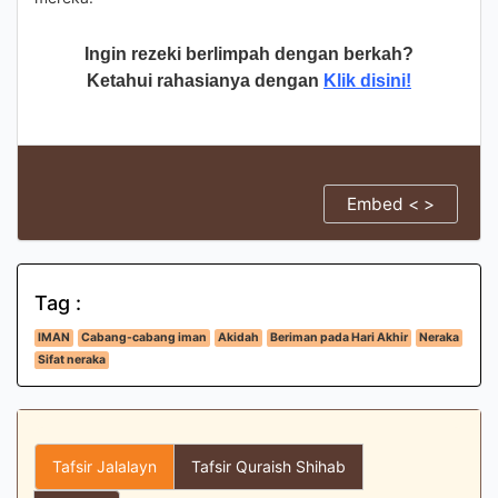
Ingin rezeki berlimpah dengan berkah?
Ketahui rahasianya dengan
Klik disini!
Embed < >
Tag :
IMAN
Cabang-cabang iman
Akidah
Beriman pada Hari Akhir
Neraka
Sifat neraka
Tafsir Jalalayn
Tafsir Quraish Shihab