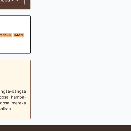
rdahulu
IMAN
angsa-bangsa
 dosa hamba-
-dosa mereka
hiiran.