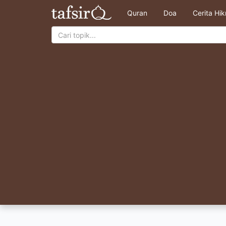
Quran
Doa
Cerita Hi