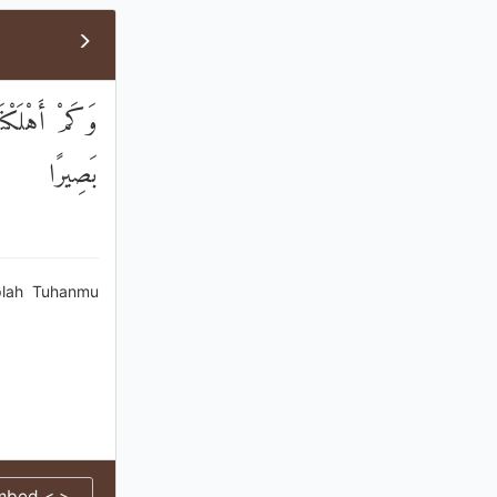
وَكَمْ أَهْلَكْن
بَصِيرًا
plah Tuhanmu
mbed < >