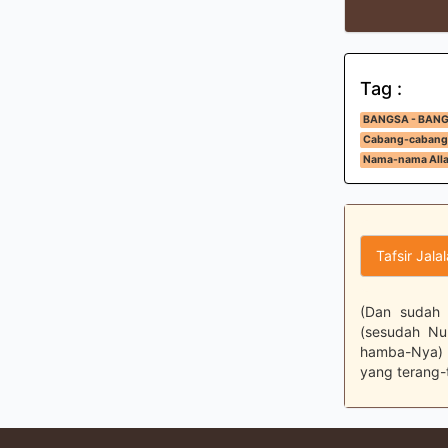
Tag :
BANGSA - BAN
Cabang-cabang
Nama-nama Alla
Tafsir Jala
(Dan sudah 
(sesudah Nu
hamba-Nya) 
yang terang-t