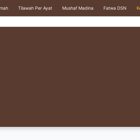
kmah
Tilawah Per Ayat
Mushaf Madina
Fatwa DSN
K