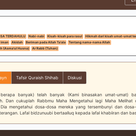
GSA TERDAHULU
Nabi-nabi
Kisah-kisah para rasul
Hikmah dari kisah umat-umat te
 iman
Akidah
Beriman pada Allah Ta'ala
Tentang nama-nama Allah
h (Asma'ul Husna)
Ar Rabb (Tuhan)
layn
Tafsir Quraish Shihab
Diskusi
berapa banyak) telah banyak (Kami binasakan umat-umat) b
h. Dan cukuplah Rabbmu Maha Mengetahui lagi Maha Melihat
Dia mengetahui dosa-dosa mereka yang tersembunyi dan dosa
erangan. Lafal bidzunuubi bertaalluq kepada lafal khabiiran dan bas