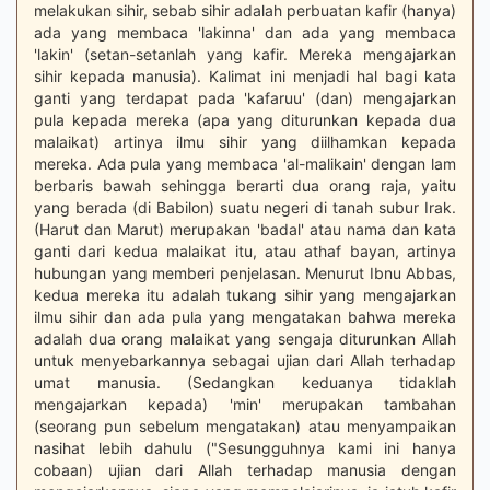
melakukan sihir, sebab sihir adalah perbuatan kafir (hanya)
ada yang membaca 'lakinna' dan ada yang membaca
'lakin' (setan-setanlah yang kafir. Mereka mengajarkan
sihir kepada manusia). Kalimat ini menjadi hal bagi kata
ganti yang terdapat pada 'kafaruu' (dan) mengajarkan
pula kepada mereka (apa yang diturunkan kepada dua
malaikat) artinya ilmu sihir yang diilhamkan kepada
mereka. Ada pula yang membaca 'al-malikain' dengan lam
berbaris bawah sehingga berarti dua orang raja, yaitu
yang berada (di Babilon) suatu negeri di tanah subur Irak.
(Harut dan Marut) merupakan 'badal' atau nama dan kata
ganti dari kedua malaikat itu, atau athaf bayan, artinya
hubungan yang memberi penjelasan. Menurut Ibnu Abbas,
kedua mereka itu adalah tukang sihir yang mengajarkan
ilmu sihir dan ada pula yang mengatakan bahwa mereka
adalah dua orang malaikat yang sengaja diturunkan Allah
untuk menyebarkannya sebagai ujian dari Allah terhadap
umat manusia. (Sedangkan keduanya tidaklah
mengajarkan kepada) 'min' merupakan tambahan
(seorang pun sebelum mengatakan) atau menyampaikan
nasihat lebih dahulu ("Sesungguhnya kami ini hanya
cobaan) ujian dari Allah terhadap manusia dengan