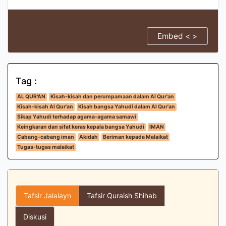
Embed < >
Tag :
AL QUR'AN
Kisah-kisah dan perumpamaan dalam Al Qur'an
Kisah-kisah Al Qur'an
Kisah bangsa Yahudi dalam Al Qur'an
Sikap Yahudi terhadap agama-agama samawi
Keingkaran dan sifat keras kepala bangsa Yahudi
IMAN
Cabang-cabang iman
Akidah
Beriman kepada Malaikat
Tugas-tugas malaikat
Tafsir Jalalayn
Tafsir Quraish Shihab
Diskusi