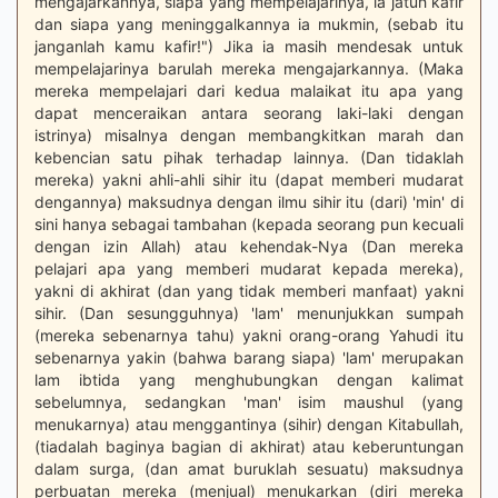
mengajarkannya, siapa yang mempelajarinya, ia jatuh kafir
dan siapa yang meninggalkannya ia mukmin, (sebab itu
janganlah kamu kafir!") Jika ia masih mendesak untuk
mempelajarinya barulah mereka mengajarkannya. (Maka
mereka mempelajari dari kedua malaikat itu apa yang
dapat menceraikan antara seorang laki-laki dengan
istrinya) misalnya dengan membangkitkan marah dan
kebencian satu pihak terhadap lainnya. (Dan tidaklah
mereka) yakni ahli-ahli sihir itu (dapat memberi mudarat
dengannya) maksudnya dengan ilmu sihir itu (dari) 'min' di
sini hanya sebagai tambahan (kepada seorang pun kecuali
dengan izin Allah) atau kehendak-Nya (Dan mereka
pelajari apa yang memberi mudarat kepada mereka),
yakni di akhirat (dan yang tidak memberi manfaat) yakni
sihir. (Dan sesungguhnya) 'lam' menunjukkan sumpah
(mereka sebenarnya tahu) yakni orang-orang Yahudi itu
sebenarnya yakin (bahwa barang siapa) 'lam' merupakan
lam ibtida yang menghubungkan dengan kalimat
sebelumnya, sedangkan 'man' isim maushul (yang
menukarnya) atau menggantinya (sihir) dengan Kitabullah,
(tiadalah baginya bagian di akhirat) atau keberuntungan
dalam surga, (dan amat buruklah sesuatu) maksudnya
perbuatan mereka (menjual) menukarkan (diri mereka