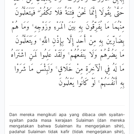
حَتَّىٰ يَقُولَا إِنَّمَا نَحْنُ فِتْنَةٌ فَلَا تَكْفُرْ ۖ فَيَتَعَلَّمُونَ
مِنْهُمَا مَا يُفَرِّقُونَ بِهِ بَيْنَ الْمَرْءِ وَزَوْجِهِ ۚ وَمَا هُمْ
بِضَارِّينَ بِهِ مِنْ أَحَدٍ إِلَّا بِإِذْنِ اللَّهِ ۚ وَيَتَعَلَّمُونَ
مَا يَضُرُّهُمْ وَلَا يَنْفَعُهُمْ ۚ وَلَقَدْ عَلِمُوا لَمَنِ اشْتَرَاهُ
مَا لَهُ فِي الْآخِرَةِ مِنْ خَلَاقٍ ۚ وَلَبِئْسَ مَا شَرَوْا
بِهِ أَنْفُسَهُمْ ۚ لَوْ كَانُوا يَعْلَمُونَ
Dan mereka mengikuti apa yang dibaca oleh syaitan-
syaitan pada masa kerajaan Sulaiman (dan mereka
mengatakan bahwa Sulaiman itu mengerjakan sihir),
padahal Sulaiman tidak kafir (tidak mengerjakan sihir),