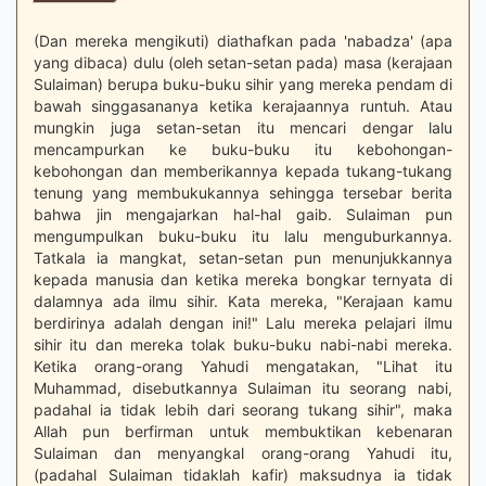
(Dan mereka mengikuti) diathafkan pada 'nabadza' (apa
yang dibaca) dulu (oleh setan-setan pada) masa (kerajaan
Sulaiman) berupa buku-buku sihir yang mereka pendam di
bawah singgasananya ketika kerajaannya runtuh. Atau
mungkin juga setan-setan itu mencari dengar lalu
mencampurkan ke buku-buku itu kebohongan-
kebohongan dan memberikannya kepada tukang-tukang
tenung yang membukukannya sehingga tersebar berita
bahwa jin mengajarkan hal-hal gaib. Sulaiman pun
mengumpulkan buku-buku itu lalu menguburkannya.
Tatkala ia mangkat, setan-setan pun menunjukkannya
kepada manusia dan ketika mereka bongkar ternyata di
dalamnya ada ilmu sihir. Kata mereka, "Kerajaan kamu
berdirinya adalah dengan ini!" Lalu mereka pelajari ilmu
sihir itu dan mereka tolak buku-buku nabi-nabi mereka.
Ketika orang-orang Yahudi mengatakan, "Lihat itu
Muhammad, disebutkannya Sulaiman itu seorang nabi,
padahal ia tidak lebih dari seorang tukang sihir", maka
Allah pun berfirman untuk membuktikan kebenaran
Sulaiman dan menyangkal orang-orang Yahudi itu,
(padahal Sulaiman tidaklah kafir) maksudnya ia tidak