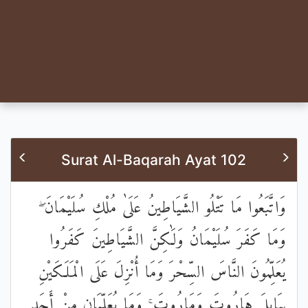
Surat Al-Baqarah Ayat 102
وَاتَّبَعُوا مَا تَتْلُو الشَّيَاطِينُ عَلَىٰ مُلْكِ سُلَيْمَانَ ۖ
وَمَا كَفَرَ سُلَيْمَانُ وَلَٰكِنَّ الشَّيَاطِينَ كَفَرُوا
يُعَلِّمُونَ النَّاسَ السِّحْرَ وَمَا أُنْزِلَ عَلَى الْمَلَكَيْنِ
بِبَابِلَ هَارُوتَ وَمَارُوتَ ۚ وَمَا يُعَلِّمَانِ مِنْ أَحَدٍ