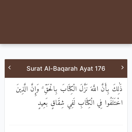
Surat Al-Baqarah Ayat 176
ذَٰلِكَ بِأَنَّ اللَّهَ نَزَّلَ الْكِتَابَ بِالْحَقِّ ۗ وَإِنَّ الَّذِينَ
اخْتَلَفُوا فِي الْكِتَابِ لَفِي شِقَاقٍ بَعِيدٍ