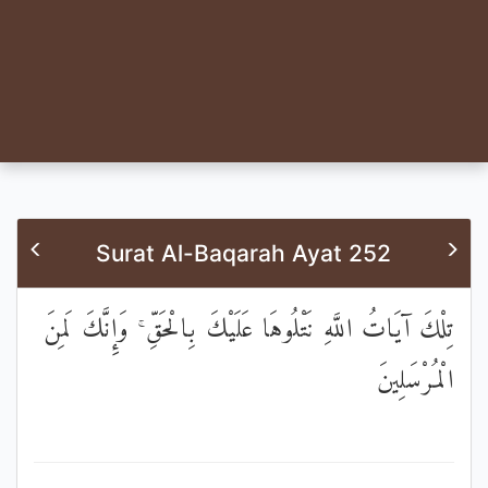
Surat Al-Baqarah Ayat 252
تِلْكَ آيَاتُ اللَّهِ نَتْلُوهَا عَلَيْكَ بِالْحَقِّ ۚ وَإِنَّكَ لَمِنَ
الْمُرْسَلِينَ