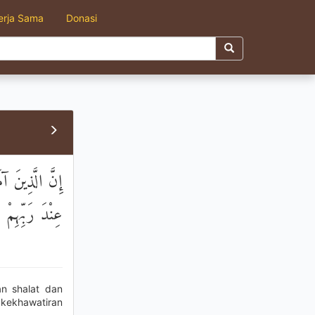
erja Sama
Donasi
إِنَّ الَّذِينَ آ
عِنْدَ رَبِّهِمْ
n shalat dan
kekhawatiran