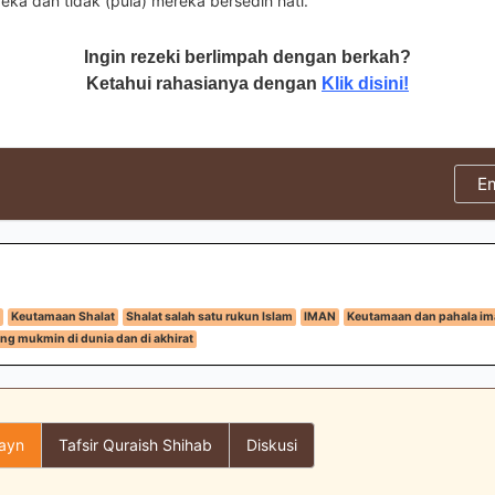
ka dan tidak (pula) mereka bersedih hati.
Ingin rezeki berlimpah dengan berkah?
Ketahui rahasianya dengan
Klik disini!
E
Keutamaan Shalat
Shalat salah satu rukun Islam
IMAN
Keutamaan dan pahala im
ng mukmin di dunia dan di akhirat
layn
Tafsir Quraish Shihab
Diskusi