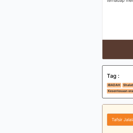
terhadap mere
Tag :
IBADAH
Shalat
Kesentosaan ora
Tafsir Jala