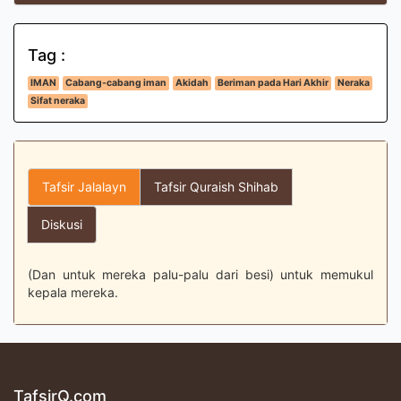
Tag :
IMAN
Cabang-cabang iman
Akidah
Beriman pada Hari Akhir
Neraka
Sifat neraka
Tafsir Jalalayn
Tafsir Quraish Shihab
Diskusi
(Dan untuk mereka palu-palu dari besi) untuk memukul
kepala mereka.
TafsirQ.com