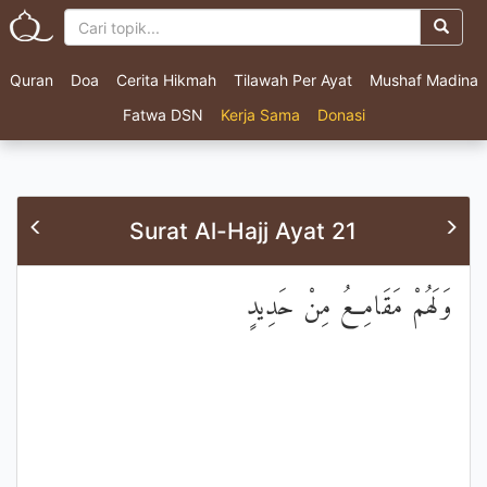
Quran
Doa
Cerita Hikmah
Tilawah Per Ayat
Mushaf Madina
Fatwa DSN
Kerja Sama
Donasi
Surat Al-Hajj Ayat 21
وَلَهُمْ مَقَامِعُ مِنْ حَدِيدٍ