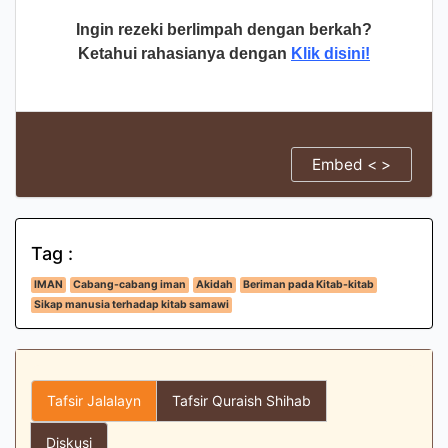
Ingin rezeki berlimpah dengan berkah?
Ketahui rahasianya dengan
Klik disini!
Embed < >
Tag :
IMAN
Cabang-cabang iman
Akidah
Beriman pada Kitab-kitab
Sikap manusia terhadap kitab samawi
Tafsir Jalalayn
Tafsir Quraish Shihab
Diskusi