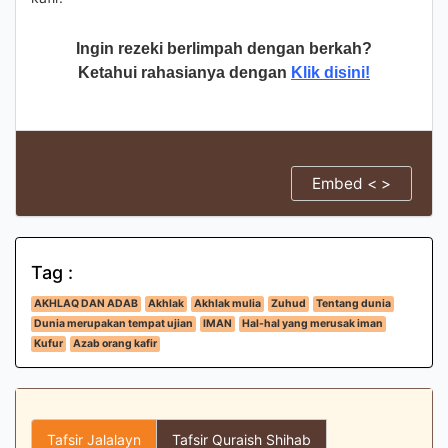
Ingin rezeki berlimpah dengan berkah?
Ketahui rahasianya dengan
Klik disini!
Embed < >
Tag :
AKHLAQ DAN ADAB
Akhlak
Akhlak mulia
Zuhud
Tentang dunia
Dunia merupakan tempat ujian
IMAN
Hal-hal yang merusak iman
Kufur
Azab orang kafir
Tafsir Jalalayn
Tafsir Quraish Shihab