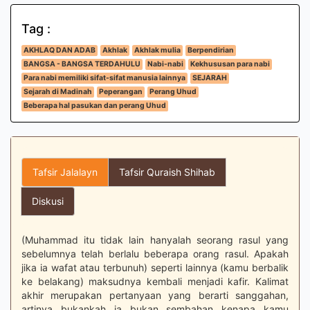
Tag :
AKHLAQ DAN ADAB
Akhlak
Akhlak mulia
Berpendirian
BANGSA - BANGSA TERDAHULU
Nabi-nabi
Kekhususan para nabi
Para nabi memiliki sifat-sifat manusia lainnya
SEJARAH
Sejarah di Madinah
Peperangan
Perang Uhud
Beberapa hal pasukan dan perang Uhud
Tafsir Jalalayn
Tafsir Quraish Shihab
Diskusi
(Muhammad itu tidak lain hanyalah seorang rasul yang
sebelumnya telah berlalu beberapa orang rasul. Apakah
jika ia wafat atau terbunuh) seperti lainnya (kamu berbalik
ke belakang) maksudnya kembali menjadi kafir. Kalimat
akhir merupakan pertanyaan yang berarti sanggahan,
artinya bukankah ia bukan sembahan kenapa kamu