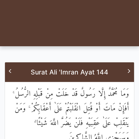
Surat Ali 'Imran Ayat 144
وَمَا مُحَمَّدٌ إِلَّا رَسُولٌ قَدْ خَلَتْ مِنْ قَبْلِهِ الرُّسُلُ ۚ
أَفَإِنْ مَاتَ أَوْ قُتِلَ انْقَلَبْتُمْ عَلَىٰ أَعْقَابِكُمْ ۚ وَمَنْ
يَنْقَلِبْ عَلَىٰ عَقِبَيْهِ فَلَنْ يَضُرَّ اللَّهَ شَيْئًا ۗ
وَسَيَجْزِي اللَّهُ الشَّاكِرِينَ