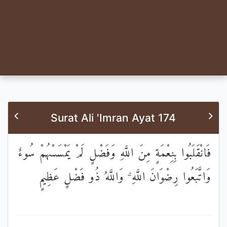
Surat Ali 'Imran Ayat 174
فَانْقَلَبُوا بِنِعْمَةٍ مِنَ اللَّهِ وَفَضْلٍ لَمْ يَمْسَسْهُمْ سُوءٌ
وَاتَّبَعُوا رِضْوَانَ اللَّهِ ۗ وَاللَّهُ ذُو فَضْلٍ عَظِيمٍ