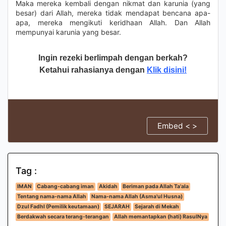
Maka mereka kembali dengan nikmat dan karunia (yang
besar) dari Allah, mereka tidak mendapat bencana apa-
apa, mereka mengikuti keridhaan Allah. Dan Allah
mempunyai karunia yang besar.
Ingin rezeki berlimpah dengan berkah?
Ketahui rahasianya dengan
Klik disini!
Embed < >
Tag :
IMAN
Cabang-cabang iman
Akidah
Beriman pada Allah Ta'ala
Tentang nama-nama Allah
Nama-nama Allah (Asma'ul Husna)
Dzul Fadhl (Pemilik keutamaan)
SEJARAH
Sejarah di Mekah
Berdakwah secara terang-terangan
Allah memantapkan (hati) RasulNya