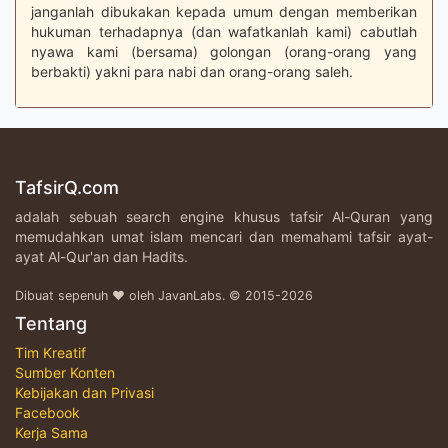
janganlah dibukakan kepada umum dengan memberikan
hukuman terhadapnya (dan wafatkanlah kami) cabutlah
nyawa kami (bersama) golongan (orang-orang yang
berbakti) yakni para nabi dan orang-orang saleh.
TafsirQ.com
adalah sebuah search engine khusus tafsir Al-Quran yang
memudahkan umat islam mencari dan memahami tafsir ayat-
ayat Al-Qur'an dan Hadits.
Dibuat sepenuh ♥ oleh JavanLabs. © 2015-2026
Tentang
Tim Kreatif
Sumber Konten
Kebijakan dan Privasi
Facebook
Kerja Sama