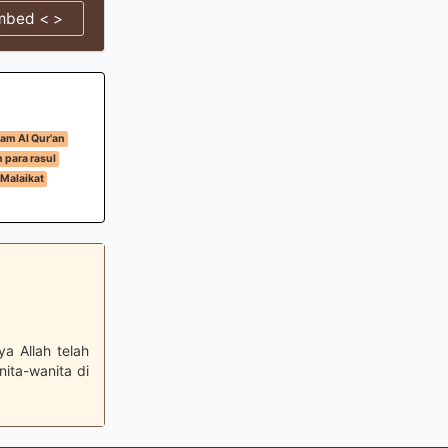
mbed < >
am Al Qur'an
 para rasul
Malaikat
ya Allah telah
ita-wanita di