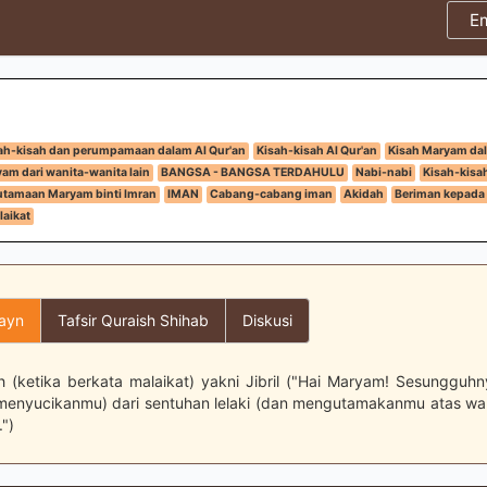
E
ah-kisah dan perumpamaan dalam Al Qur'an
Kisah-kisah Al Qur'an
Kisah Maryam dal
m dari wanita-wanita lain
BANGSA - BANGSA TERDAHULU
Nabi-nabi
Kisah-kisah
tamaan Maryam binti Imran
IMAN
Cabang-cabang iman
Akidah
Beriman kepada 
aikat
layn
Tafsir Quraish Shihab
Diskusi
h (ketika berkata malaikat) yakni Jibril ("Hai Maryam! Sesungguhn
menyucikanmu) dari sentuhan lelaki (dan mengutamakanmu atas wan
")