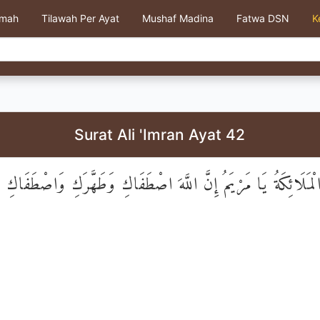
kmah
Tilawah Per Ayat
Mushaf Madina
Fatwa DSN
K
Surat Ali 'Imran Ayat 42
لْمَلَائِكَةُ يَا مَرْيَمُ إِنَّ اللَّهَ اصْطَفَاكِ وَطَهَّرَكِ وَاصْطَفَاكِ عَ