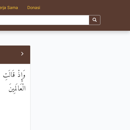
erja Sama
Donasi
وَإِذْ قَالَتِ ا
الْعَالَمِينَ