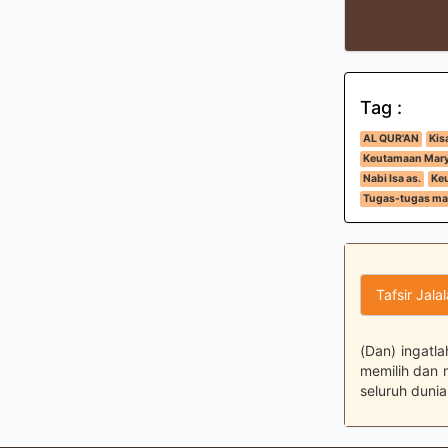
Tag :
AL QUR'AN
Kis
Keutamaan Marya
Nabi Isa as.
Keu
Tugas-tugas mal
Tafsir Jala
(Dan) ingatla
memilih dan 
seluruh dunia.