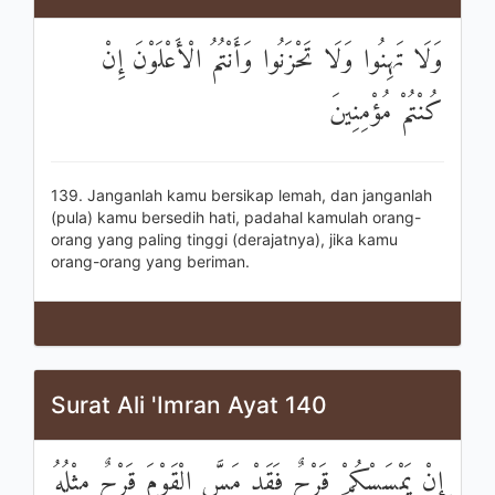
وَلَا تَهِنُوا وَلَا تَحْزَنُوا وَأَنْتُمُ الْأَعْلَوْنَ إِنْ
كُنْتُمْ مُؤْمِنِينَ
139. Janganlah kamu bersikap lemah, dan janganlah
(pula) kamu bersedih hati, padahal kamulah orang-
orang yang paling tinggi (derajatnya), jika kamu
orang-orang yang beriman.
Surat Ali 'Imran Ayat 140
إِنْ يَمْسَسْكُمْ قَرْحٌ فَقَدْ مَسَّ الْقَوْمَ قَرْحٌ مِثْلُهُ