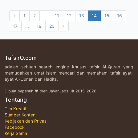
«
1
2
...
11
12
13
14
15
16
17
...
19
20
»
TafsirQ.com
adalah sebuah search engine khusus tafsir Al-Quran yang
memudahkan umat islam mencari dan memahami tafsir ayat-
ayat Al-Qur'an dan Hadits.
Dibuat sepenuh ♥ oleh JavanLabs. © 2015-2026
Tentang
Tim Kreatif
Sumber Konten
Kebijakan dan Privasi
Facebook
Kerja Sama