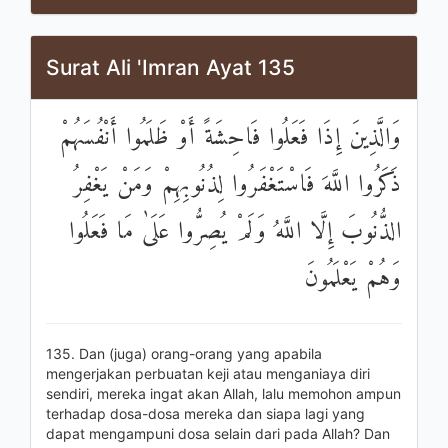
Surat Ali 'Imran Ayat 135
وَالَّذِينَ إِذَا فَعَلُوا فَاحِشَةً أَوْ ظَلَمُوا أَنْفُسَهُمْ
ذَكَرُوا اللَّهَ فَاسْتَغْفَرُوا لِذُنُوبِهِمْ وَمَنْ يَغْفِرُ
الذُّنُوبَ إِلَّا اللَّهُ وَلَمْ يُصِرُّوا عَلَىٰ مَا فَعَلُوا
وَهُمْ يَعْلَمُونَ
135. Dan (juga) orang-orang yang apabila
mengerjakan perbuatan keji atau menganiaya diri
sendiri, mereka ingat akan Allah, lalu memohon ampun
terhadap dosa-dosa mereka dan siapa lagi yang
dapat mengampuni dosa selain dari pada Allah? Dan