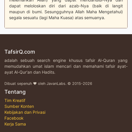
dapat meloloskan diri dari azab-Nya (baik di langit
maupun di bumi. Sesungguhnya Allah Maha Mengetahui)
segala sesuatu (lagi Maha Kuasa) atas semuanya.
TafsirQ.com
adalah sebuah search engine khusus tafsir Al-Quran yang
memudahkan umat islam mencari dan memahami tafsir ayat-
ayat Al-Qur'an dan Hadits.
Dibuat sepenuh ♥ oleh JavanLabs. © 2015-2026
Tentang
Tim Kreatif
Sumber Konten
Kebijakan dan Privasi
Facebook
Kerja Sama