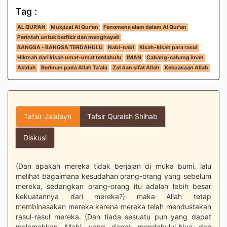
Tag :
AL QUR'AN
Mukjizat Al Qur'an
Fenomena alam dalam Al Qur'an
Perintah untuk berfikir dan menghayati
BANGSA - BANGSA TERDAHULU
Nabi-nabi
Kisah-kisah para rasul
Hikmah dari kisah umat-umat terdahulu
IMAN
Cabang-cabang iman
Akidah
Beriman pada Allah Ta'ala
Zat dan sifat Allah
Kekuasaan Allah
Tafsir Jalalayn
Tafsir Quraish Shihab
Diskusi
(Dan apakah mereka tidak berjalan di muka bumi, lalu
melihat bagaimana kesudahan orang-orang yang sebelum
mereka, sedangkan orang-orang itu adalah lebih besar
kekuatannya dari mereka?) maka Allah tetap
membinasakan mereka karena mereka telah mendustakan
rasul-rasul mereka. (Dan tiada sesuatu pun yang dapat
melemahkan Allah) yang dapat mendahului-Nya dan