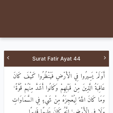
Surat Fatir Ayat 44
أَوَلَمْ يَسِيرُوا فِي الْأَرْضِ فَيَنْظُرُوا كَيْفَ كَانَ
عَاقِبَةُ الَّذِينَ مِنْ قَبْلِهِمْ وَكَانُوا أَشَدَّ مِنْهُمْ قُوَّةً ۚ
وَمَا كَانَ اللَّهُ لِيُعْجِزَهُ مِنْ شَيْءٍ فِي السَّمَاوَاتِ
وَلَا فِي الْأَرْضِ ۚ إِنَّهُ كَانَ عَلِيمًا قَدِيرًا