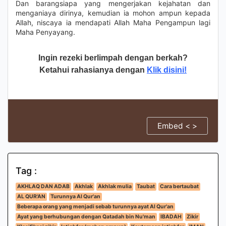
Dan barangsiapa yang mengerjakan kejahatan dan
menganiaya dirinya, kemudian ia mohon ampun kepada
Allah, niscaya ia mendapati Allah Maha Pengampun lagi
Maha Penyayang.
Ingin rezeki berlimpah dengan berkah?
Ketahui rahasianya dengan
Klik disini!
Embed < >
Tag :
AKHLAQ DAN ADAB
Akhlak
Akhlak mulia
Taubat
Cara bertaubat
AL QUR'AN
Turunnya Al Qur'an
Beberapa orang yang menjadi sebab turunnya ayat Al Qur'an
Ayat yang berhubungan dengan Qatadah bin Nu'man
IBADAH
Zikir