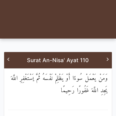
Surat An-Nisa' Ayat 110
وَمَنْ يَعْمَلْ سُوءًا أَوْ يَظْلِمْ نَفْسَهُ ثُمَّ يَسْتَغْفِرِ اللَّهَ
يَجِدِ اللَّهَ غَفُورًا رَحِيمًا