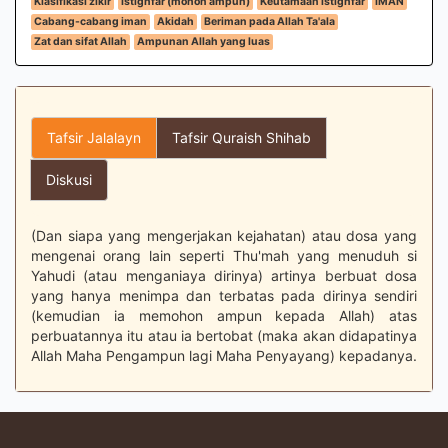
Klasifikasi zikir
Istighfar (mohon ampun)
Keutamaan istighfar
IMAN
Cabang-cabang iman
Akidah
Beriman pada Allah Ta'ala
Zat dan sifat Allah
Ampunan Allah yang luas
Tafsir Jalalayn
Tafsir Quraish Shihab
Diskusi
(Dan siapa yang mengerjakan kejahatan) atau dosa yang
mengenai orang lain seperti Thu'mah yang menuduh si
Yahudi (atau menganiaya dirinya) artinya berbuat dosa
yang hanya menimpa dan terbatas pada dirinya sendiri
(kemudian ia memohon ampun kepada Allah) atas
perbuatannya itu atau ia bertobat (maka akan didapatinya
Allah Maha Pengampun lagi Maha Penyayang) kepadanya.