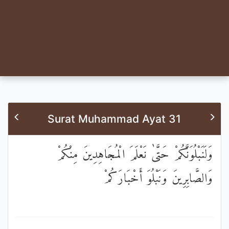
Surat Muhammad Ayat 31
وَلَنَبْلُوَنَّكُمْ حَتَّىٰ نَعْلَمَ الْمُجَاهِدِينَ مِنْكُمْ
وَالصَّابِرِينَ وَنَبْلُوَ أَخْبَارَكُمْ