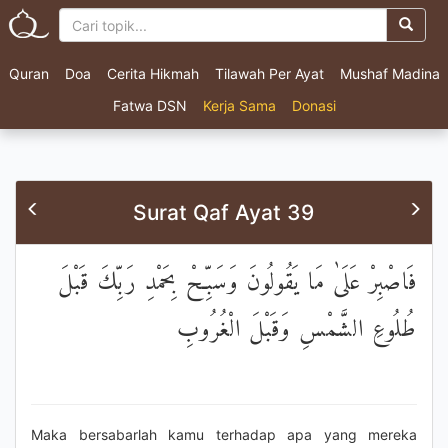
Quran
Doa
Cerita Hikmah
Tilawah Per Ayat
Mushaf Madina
Fatwa DSN
Kerja Sama
Donasi
Surat Qaf Ayat 39
فَاصْبِرْ عَلَىٰ مَا يَقُولُونَ وَسَبِّحْ بِحَمْدِ رَبِّكَ قَبْلَ
طُلُوعِ الشَّمْسِ وَقَبْلَ الْغُرُوبِ
Maka bersabarlah kamu terhadap apa yang mereka