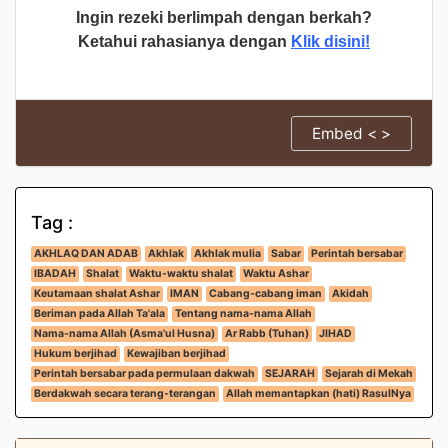
Ingin rezeki berlimpah dengan berkah?
Ketahui rahasianya dengan
Klik disini!
Embed < >
Tag :
AKHLAQ DAN ADAB
Akhlak
Akhlak mulia
Sabar
Perintah bersabar
IBADAH
Shalat
Waktu-waktu shalat
Waktu Ashar
Keutamaan shalat Ashar
IMAN
Cabang-cabang iman
Akidah
Beriman pada Allah Ta'ala
Tentang nama-nama Allah
Nama-nama Allah (Asma'ul Husna)
Ar Rabb (Tuhan)
JIHAD
Hukum berjihad
Kewajiban berjihad
Perintah bersabar pada permulaan dakwah
SEJARAH
Sejarah di Mekah
Berdakwah secara terang-terangan
Allah memantapkan (hati) RasulNya