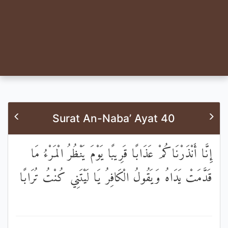
Surat An-Naba’ Ayat 40
إِنَّا أَنْذَرْنَاكُمْ عَذَابًا قَرِيبًا يَوْمَ يَنْظُرُ الْمَرْءُ مَا
قَدَّمَتْ يَدَاهُ وَيَقُولُ الْكَافِرُ يَا لَيْتَنِي كُنْتُ تُرَابًا