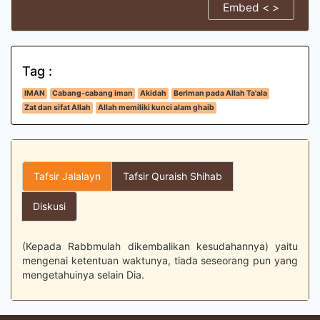
Embed < >
Tag :
IMAN
Cabang-cabang iman
Akidah
Beriman pada Allah Ta'ala
Zat dan sifat Allah
Allah memiliki kunci alam ghaib
Tafsir Jalalayn
Tafsir Quraish Shihab
Diskusi
(Kepada Rabbmulah dikembalikan kesudahannya) yaitu
mengenai ketentuan waktunya, tiada seseorang pun yang
mengetahuinya selain Dia.