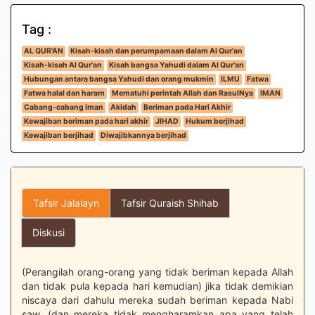
Tag :
AL QUR'AN
Kisah-kisah dan perumpamaan dalam Al Qur'an
Kisah-kisah Al Qur'an
Kisah bangsa Yahudi dalam Al Qur'an
Hubungan antara bangsa Yahudi dan orang mukmin
ILMU
Fatwa
Fatwa halal dan haram
Mematuhi perintah Allah dan RasulNya
IMAN
Cabang-cabang iman
Akidah
Beriman pada Hari Akhir
Kewajiban beriman pada hari akhir
JIHAD
Hukum berjihad
Kewajiban berjihad
Diwajibkannya berjihad
Tafsir Jalalayn
Tafsir Quraish Shihab
Diskusi
(Perangilah orang-orang yang tidak beriman kepada Allah
dan tidak pula kepada hari kemudian) jika tidak demikian
niscaya dari dahulu mereka sudah beriman kepada Nabi
saw. (dan mereka tidak mengharamkan apa yang telah