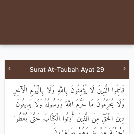
Surat At-Taubah Ayat 29
قَاتِلُوا الَّذِينَ لَا يُؤْمِنُونَ بِاللَّهِ وَلَا بِالْيَوْمِ الْآخِرِ
وَلَا يُحَرِّمُونَ مَا حَرَّمَ اللَّهُ وَرَسُولُهُ وَلَا يَدِينُونَ
دِينَ الْحَقِّ مِنَ الَّذِينَ أُوتُوا الْكِتَابَ حَتَّىٰ يُعْطُوا
الْجِزْيَةَ عَنْ يَدٍ وَهُمْ صَاغِرُونَ