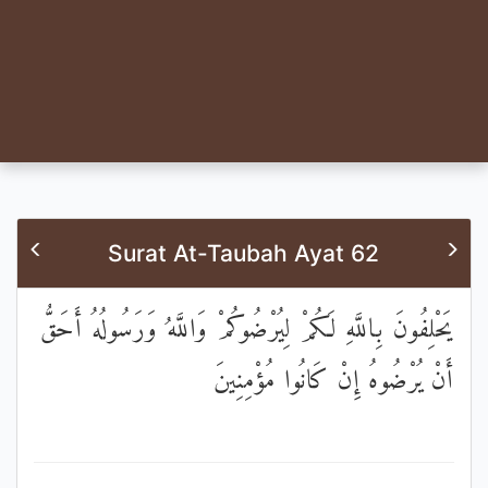
Surat At-Taubah Ayat 62
يَحْلِفُونَ بِاللَّهِ لَكُمْ لِيُرْضُوكُمْ وَاللَّهُ وَرَسُولُهُ أَحَقُّ
أَنْ يُرْضُوهُ إِنْ كَانُوا مُؤْمِنِينَ