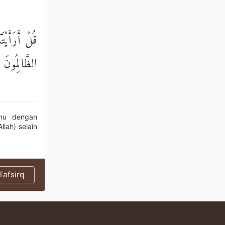
قُلْ أَرَأَيْت
الظَّالِمُونَ
amu dengan
lah) selain
afsirq