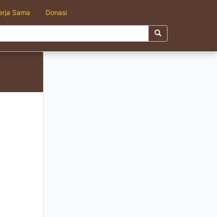
erja Sama
Donasi