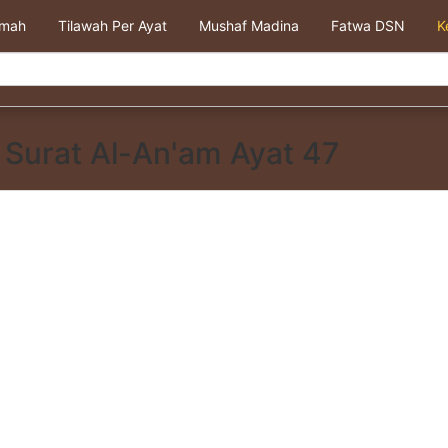
kmah
Tilawah Per Ayat
Mushaf Madina
Fatwa DSN
K
Surat Al-An'am Ayat 47