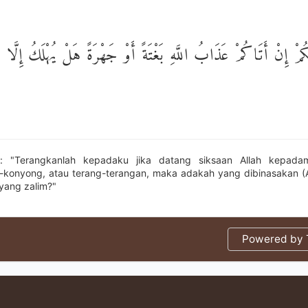
َكُمْ إِنْ أَتَاكُمْ عَذَابُ اللَّهِ بَغْتَةً أَوْ جَهْرَةً هَلْ يُهْلَكُ إِلَّا ال
h: "Terangkanlah kepadaku jika datang siksaan Allah kepad
konyong, atau terang-terangan, maka adakah yang dibinasakan (Al
 yang zalim?"
Powered by T