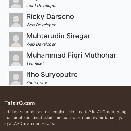
Lead Developer
Ricky Darsono
Web Developer
Muhtarudin Siregar
Web Developer
Muhammad Fiqri Muthohar
Tim Riset
Itho Suryoputro
Kontributor
TafsirQ.com
adalah sebuah search engine khusus tafsir Al-Quran yang
memudahkan umat islam mencari dan memahami tafsir ayat-
ayat Al-Qur'an dan Hadits.