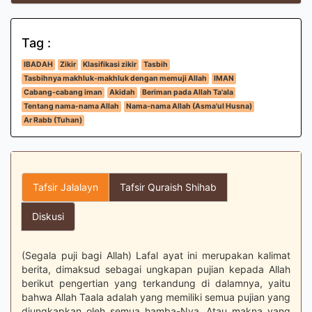
Tag :
IBADAH
Zikir
Klasifikasi zikir
Tasbih
Tasbihnya makhluk-makhluk dengan memuji Allah
IMAN
Cabang-cabang iman
Akidah
Beriman pada Allah Ta'ala
Tentang nama-nama Allah
Nama-nama Allah (Asma'ul Husna)
Ar Rabb (Tuhan)
Tafsir Jalalayn
Tafsir Quraish Shihab
Diskusi
(Segala puji bagi Allah) Lafal ayat ini merupakan kalimat
berita, dimaksud sebagai ungkapan pujian kepada Allah
berikut pengertian yang terkandung di dalamnya, yaitu
bahwa Allah Taala adalah yang memiliki semua pujian yang
diungkapkan oleh semua hamba-Nya. Atau makna yang