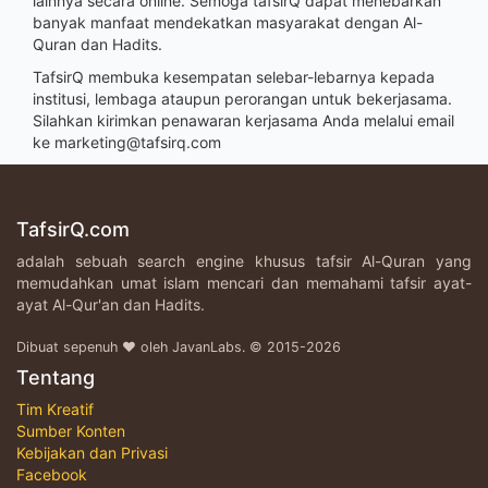
lainnya secara online. Semoga tafsirQ dapat menebarkan
banyak manfaat mendekatkan masyarakat dengan Al-
Quran dan Hadits.
TafsirQ membuka kesempatan selebar-lebarnya kepada
institusi, lembaga ataupun perorangan untuk bekerjasama.
Silahkan kirimkan penawaran kerjasama Anda melalui email
ke
marketing@tafsirq.com
TafsirQ.com
adalah sebuah search engine khusus tafsir Al-Quran yang
memudahkan umat islam mencari dan memahami tafsir ayat-
ayat Al-Qur'an dan Hadits.
Dibuat sepenuh ♥ oleh JavanLabs. © 2015-2026
Tentang
Tim Kreatif
Sumber Konten
Kebijakan dan Privasi
Facebook