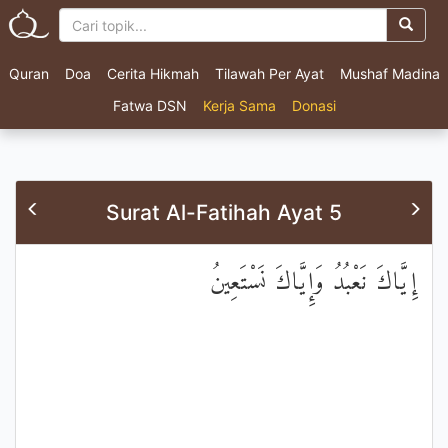
Quran
Doa
Cerita Hikmah
Tilawah Per Ayat
Mushaf Madina
Fatwa DSN
Kerja Sama
Donasi
Surat Al-Fatihah Ayat 5
إِيَّاكَ نَعْبُدُ وَإِيَّاكَ نَسْتَعِينُ