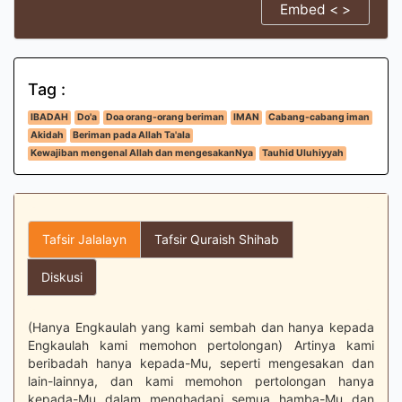
Embed < >
Tag :
IBADAH
Do'a
Doa orang-orang beriman
IMAN
Cabang-cabang iman
Akidah
Beriman pada Allah Ta'ala
Kewajiban mengenal Allah dan mengesakanNya
Tauhid Uluhiyyah
Tafsir Jalalayn
Tafsir Quraish Shihab
Diskusi
(Hanya Engkaulah yang kami sembah dan hanya kepada
Engkaulah kami memohon pertolongan) Artinya kami
beribadah hanya kepada-Mu, seperti mengesakan dan
lain-lainnya, dan kami memohon pertolongan hanya
kepada-Mu dalam menghadapi semua hamba-Mu dan