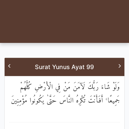
Surat Yunus Ayat 99
وَلَوْ شَاءَ رَبُّكَ لَآمَنَ مَنْ فِي الْأَرْضِ كُلُّهُمْ
جَمِيعًا ۚ أَفَأَنْتَ تُكْرِهُ النَّاسَ حَتَّىٰ يَكُونُوا مُؤْمِنِينَ