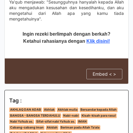
Ya'qub menjawab: "Sesungguhnya hanyalah kepada Allah
aku mengadukan kesusahan dan kesedihanku, dan aku
mengetahui dari Allah apa yang kamu tiada
mengetahuinya".
Ingin rezeki berlimpah dengan berkah?
Ketahui rahasianya dengan
Klik disini!
Embed < >
Tag :
AKHLAQ DAN ADAB
Akhlak
Akhlak mulia
Bersandar kepada Allah
BANGSA - BANGSA TERDAHULU
Nabi-nabi
Kisah-kisah para rasul
Nabi Ya'kub as.
Sifat-sifat nabi Ya'kub as.
IMAN
Cabang-cabang iman
Akidah
Beriman pada Allah Ta'ala