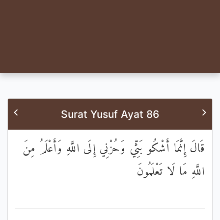
Surat Yusuf Ayat 86
قَالَ إِنَّمَا أَشْكُو بَثِّي وَحُزْنِي إِلَى اللَّهِ وَأَعْلَمُ مِنَ
اللَّهِ مَا لَا تَعْلَمُونَ