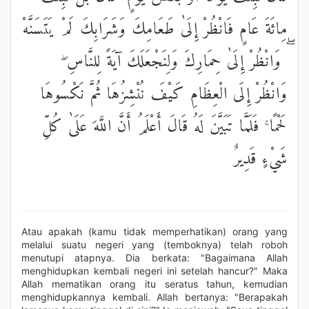
مِائَةَ عَامٍ فَانْظُرْ إِلَىٰ طَعَامِكَ وَشَرَابِكَ لَمْ يَتَسَنَّهْ
ۖ وَانْظُرْ إِلَىٰ حِمَارِكَ وَلِنَجْعَلَكَ آيَةً لِلنَّاسِ ۖ
وَانْظُرْ إِلَى الْعِظَامِ كَيْفَ نُنْشِزُهَا ثُمَّ نَكْسُوهَا
لَحْمًا ۚ فَلَمَّا تَبَيَّنَ لَهُ قَالَ أَعْلَمُ أَنَّ اللَّهَ عَلَىٰ كُلِّ
شَيْءٍ قَدِيرٌ
Atau apakah (kamu tidak memperhatikan) orang yang
melalui suatu negeri yang (temboknya) telah roboh
menutupi atapnya. Dia berkata: "Bagaimana Allah
menghidupkan kembali negeri ini setelah hancur?" Maka
Allah mematikan orang itu seratus tahun, kemudian
menghidupkannya kembali. Allah bertanya: "Berapakah