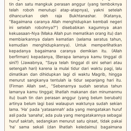
tin dan satu mangkuk perasan anggur (yang temboknya
telah roboh menutupi atap-atapnya), yakni setelah
dihancurkan oleh raja Bukhtanashar. (Katanya,
"Bagaimana caranya Allah menghidupkan kembali negeri
ini setelah robohnya?") disebabkan kagumnya akan
kekuasaan-Nya (Maka Allah pun mematikan orang itu) dan
membiarkannya dalam kematian (selama seratus tahun,
kemudian menghidupkannya). Untuk memperlihatkan
kepadanya bagaimana caranya demikian itu. (Allah
berfirman) kepadanya, (Berapa lamanya kamu tinggal di
sini?) (Jawabnya, "Saya telah tinggal di sini sehari atau
setengah hari) karena ia mulai tidur dari waktu pagi, lalu
dimatikan dan dihidupkan lagi di waktu Magrib, hingga
menurut sangkanya tentulah ia tidur sepanjang hari itu.
(Firman Allah swt., "Sebenarnya sudah seratus tahun
lamanya kamu tinggal; lihatlah makanan dan minumanmu
itu) buah tin dan perasan anggur (yang belum berubah)
artinya belum lagi basi walaupun waktunya sudah sekian
lama. 'Ha' pada 'yatasannah' ada yang mengatakan huruf
asli pada 'sanaha', ada pula yang mengatakannya sebagai
huruf saktah, sedangkan menurut satu qiraat, tidak pakai
'ha' sama sekali (dan lihatlah keledaimu) bagaimana