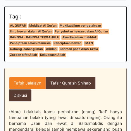
Tag :
AL QUR'AN
Mukjizat Al Qur'an
Mukjizat ilmu pengetahuan
Ilmu hewan dalam Al Qur'an
Penyebutan hewan dalam Al Qur'an
BANGSA - BANGSA TERDAHULU
Awal kejadian makhluk
Penciptaan selain manusia
Penciptaan hewan
IMAN
Cabang-cabang iman
Akidah
Beriman pada Allah Ta'ala
Zat dan sifat Allah
Kekuasaan Allah
Tafsir Jalalayn
Tafsir Quraish Shihab
Diskusi
(Atau) tidakkah kamu perhatikan (orang) 'kaf' hanya
tambahan belaka (yang lewat di suatu negeri). Orang itu
bernama Uzair dan lewat di Baitulmakdis dengan
mengendarai keledai sambil membawa sekeranjang buah