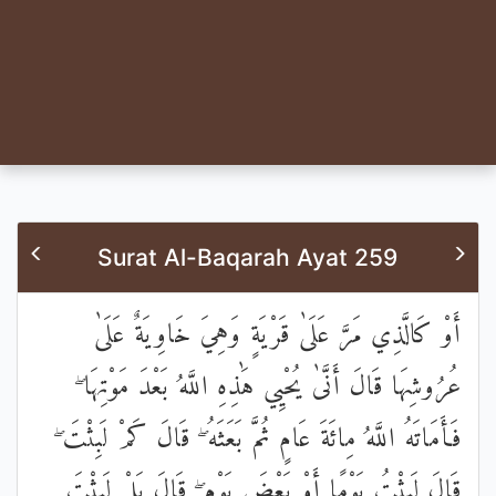
Surat Al-Baqarah Ayat 259
أَوْ كَالَّذِي مَرَّ عَلَىٰ قَرْيَةٍ وَهِيَ خَاوِيَةٌ عَلَىٰ
عُرُوشِهَا قَالَ أَنَّىٰ يُحْيِي هَٰذِهِ اللَّهُ بَعْدَ مَوْتِهَا ۖ
فَأَمَاتَهُ اللَّهُ مِائَةَ عَامٍ ثُمَّ بَعَثَهُ ۖ قَالَ كَمْ لَبِثْتَ ۖ
قَالَ لَبِثْتُ يَوْمًا أَوْ بَعْضَ يَوْمٍ ۖ قَالَ بَلْ لَبِثْتَ