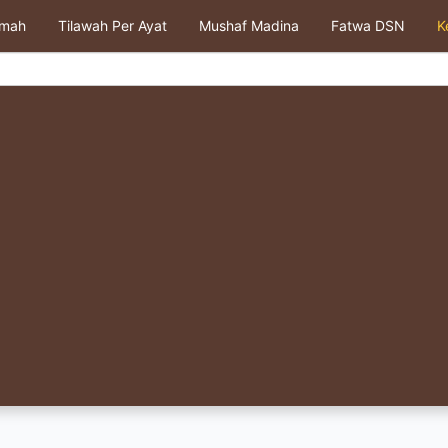
kmah
Tilawah Per Ayat
Mushaf Madina
Fatwa DSN
K