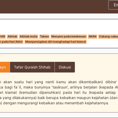
E
DAB
Akhlak
Akhlak mulia
Takwa
Menyeru pada ketakwaan
IMAN
Cabang-caba
 pada Hari Akhir
Mempersiapkan diri menghadapi hari kiamat
layn
Tafsir Quraish Shihab
Diskusi
h akan suatu hari yang nanti kamu akan dikembalikan) dibina'
a bagi fa`il, maka bunyinya 'tasiiruun', artinya berjalan (kepada A
hari kiamat (kemudian dipenuhkan) pada hari itu (kepada setiap 
a yang dilakukannya) baik berupa kebaikan maupun kejahatan (dan
a) dengan mengurangi kebaikan atau menambah kejahatannya.