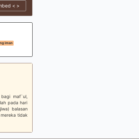
mbed < >
ng iman
 bagi maf`ul,
llah pada hari
jiwa) balasan
 mereka tidak