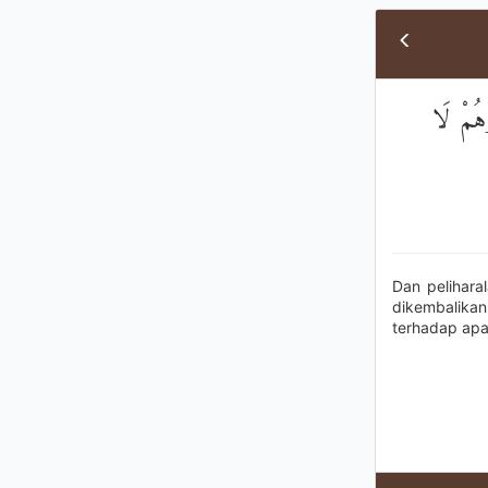
َهُمْ لَا
Dan pelihara
dikembalika
terhadap apa 