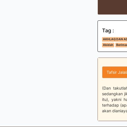
Tag :
AKHLAQ DAN A
Akidah
Beriman
Tafsir Jala
(Dan takutla
sedangkan jik
itu), yakni 
terhadap (ap
akan dianiay