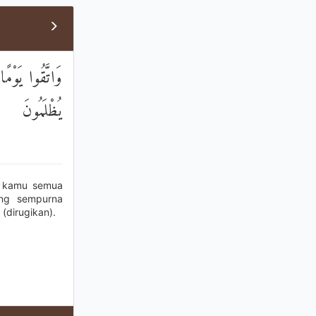
وَاتَّقُوا يَوْم
يُظْلَمُونَ
tu kamu semua
ang sempurna
(dirugikan).