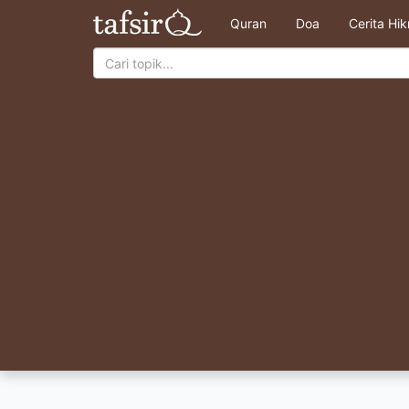
Quran
Doa
Cerita Hi