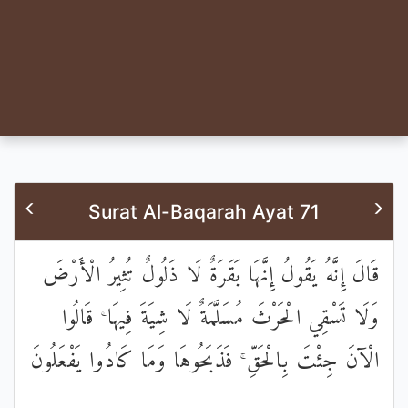
Surat Al-Baqarah Ayat 71
قَالَ إِنَّهُ يَقُولُ إِنَّهَا بَقَرَةٌ لَا ذَلُولٌ تُثِيرُ الْأَرْضَ
وَلَا تَسْقِي الْحَرْثَ مُسَلَّمَةٌ لَا شِيَةَ فِيهَا ۚ قَالُوا
الْآنَ جِئْتَ بِالْحَقِّ ۚ فَذَبَحُوهَا وَمَا كَادُوا يَفْعَلُونَ