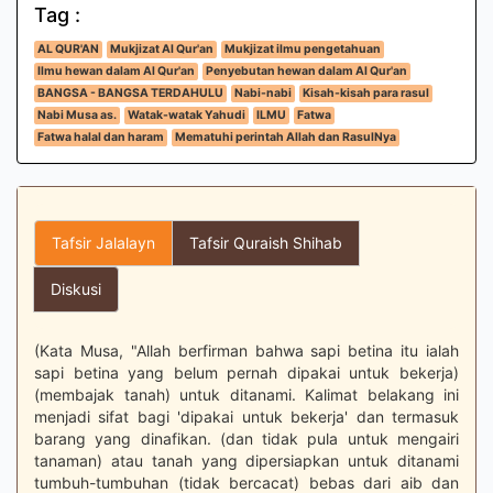
Tag :
AL QUR'AN
Mukjizat Al Qur'an
Mukjizat ilmu pengetahuan
Ilmu hewan dalam Al Qur'an
Penyebutan hewan dalam Al Qur'an
BANGSA - BANGSA TERDAHULU
Nabi-nabi
Kisah-kisah para rasul
Nabi Musa as.
Watak-watak Yahudi
ILMU
Fatwa
Fatwa halal dan haram
Mematuhi perintah Allah dan RasulNya
Tafsir Jalalayn
Tafsir Quraish Shihab
Diskusi
(Kata Musa, "Allah berfirman bahwa sapi betina itu ialah
sapi betina yang belum pernah dipakai untuk bekerja)
(membajak tanah) untuk ditanami. Kalimat belakang ini
menjadi sifat bagi 'dipakai untuk bekerja' dan termasuk
barang yang dinafikan. (dan tidak pula untuk mengairi
tanaman) atau tanah yang dipersiapkan untuk ditanami
tumbuh-tumbuhan (tidak bercacat) bebas dari aib dan