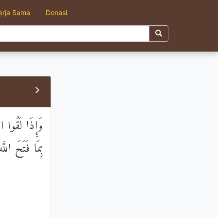
erja Sama
Donasi
وَإِذَا لَقُوا ال
بِمَا فَتَحَ اللَّ