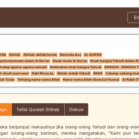
E
DAB
Akhlak
Akhlak-akhlak buruk
Bermuka dua
AL QUR'AN
 perumpamaan dalam Al Qur'an
Kisah-kisah Al Qur'an
Kisah bangsa Yahudi dalam Al
erhadap agama-agama samawi
Kelemahan iman bangsa Yahudi
BANGSA - BANGSA 
h-kisah para rasul
Nabi Musa as.
Watak-watak Yahudi
IMAN
Cabang-cabang ima
ah Ta'ala
Tentang nama-nama Allah
Nama-nama Allah (Asma'ul Husna)
Ar Rabb (
layn
Tafsir Quraish Shihab
Diskusi
reka berjumpa) maksudnya jika orang-orang Yahudi dan orang-oran
gan (orang-orang beriman, mereka mengatakan, "Kami pun tel