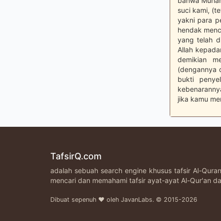
bahwa Muhamm
suci kami, (
yakni para 
hendak menc
yang telah d
Allah kepada
demikian me
(dengannya d
bukti peny
kebenaranny
jika kamu men
TafsirQ.com
adalah sebuah search engine khusus tafsir Al-Qur
mencari dan memahami tafsir ayat-ayat Al-Qur'an da
Dibuat sepenuh ♥ oleh JavanLabs. © 2015-2026