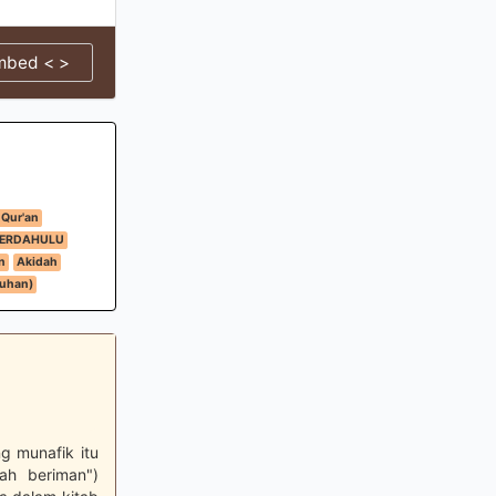
mbed < >
 Qur'an
TERDAHULU
n
Akidah
Tuhan)
g munafik itu
ah beriman")