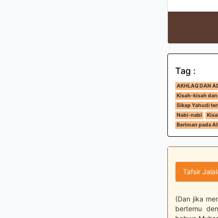
Tag :
AKHLAQ DAN A
Kisah-kisah dan
Sikap Yahudi t
Nabi-nabi
Kisa
Beriman pada All
Tafsir Jala
(Dan jika me
bertemu den