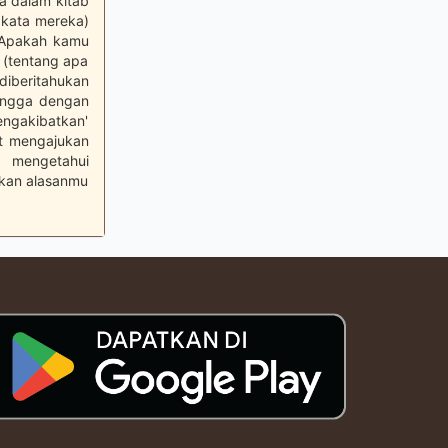
a dalam kitab
 kata mereka)
"Apakah kamu
(tentang apa
diberitahukan
hingga dengan
ngakibatkan'
at mengajukan
 mengetahui
kan alasanmu