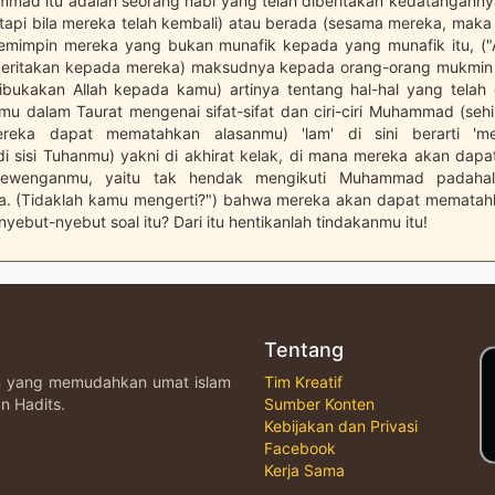
ad itu adalah seorang nabi yang telah diberitakan kedatanganny
tetapi bila mereka telah kembali) atau berada (sesama mereka, maka
pemimpin mereka yang bukan munafik kepada yang munafik itu, (
eritakan kepada mereka) maksudnya kepada orang-orang mukmin 
ibukakan Allah kepada kamu) artinya tentang hal-hal yang telah 
mu dalam Taurat mengenai sifat-sifat dan ciri-ciri Muhammad (se
reka dapat mematahkan alasanmu) 'lam' di sini berarti 'me
i sisi Tuhanmu) yakni di akhirat kelak, di mana mereka akan dap
elewenganmu, yaitu tak hendak mengikuti Muhammad padahal
a. (Tidaklah kamu mengerti?") bahwa mereka akan dapat mematah
yebut-nyebut soal itu? Dari itu hentikanlah tindakanmu itu!
Tentang
an yang memudahkan umat islam
Tim Kreatif
n Hadits.
Sumber Konten
Kebijakan dan Privasi
Facebook
Kerja Sama