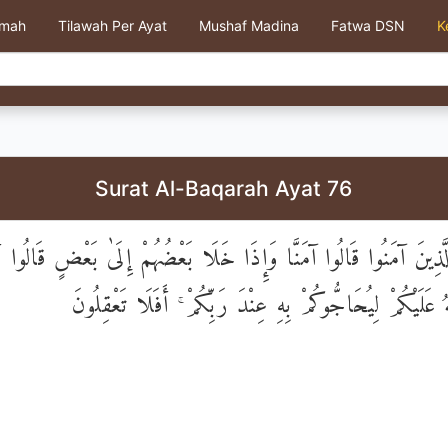
kmah
Tilawah Per Ayat
Mushaf Madina
Fatwa DSN
K
Surat Al-Baqarah Ayat 76
َّذِينَ آمَنُوا قَالُوا آمَنَّا وَإِذَا خَلَا بَعْضُهُمْ إِلَىٰ بَعْضٍ قَالُوا أَتُ
هُ عَلَيْكُمْ لِيُحَاجُّوكُمْ بِهِ عِنْدَ رَبِّكُمْ ۚ أَفَلَا تَعْقِلُونَ