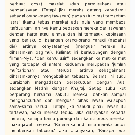
berbuat dosa) maksiat (dan permusuhan) atau
penganiayaan. (Tetapi jika mereka datang kepadamu
sebagai orang-orang tawanan) pada satu qiraat tercantum
'asra' (kamu tebus mereka) ada pula yang membaca
'tafduuhum', artinya kamu bebaskan mereka dari tawanan
dengan harta atau lainnya dan ini termasuk kebiasaan
yang berlaku di kalangan orang-orang Yahudi (padahal
dia) artinya kenyataannya (mengusir mereka itu
diharamkan bagimu). Kalimat ini berhubungan dengan
firman-Nya, "dan kamu usir," sedangkan kalimat-kalimat
yang terdapat di antara keduanya merupakan 'jumlah
mu`taridhah' atau interupsi, artinya sebagaimana
diharamkannya mengabaikan tebusan. Selama ini suku
Quraizhah mengadakan persekutuan dengan Aus,
sedangkan Nadhir dengan Khajraj. Setiap suku ikut
berperang bersama sekutu mereka, bahkan sampai
menghancurkan dan mengusir pihak lawan walaupun
sama-sama Yahudi. Tetapi jika Yahudi pihak lawan itu
tertawan, maka mereka tebus. Jika ditanyakan kepada
mereka, kenapa kamu perangi dan kamu tebus mereka,
maka jawab mereka, "Karena kami diminta mereka untuk
memberikan tebusan." Jika ditanyakan, "Kenapa pula