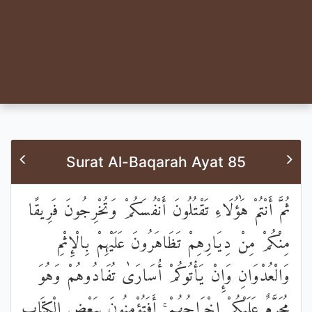
Surat Al-Baqarah Ayat 85
ثُمَّ أَنْتُمْ هَٰؤُلَاءِ تَقْتُلُونَ أَنْفُسَكُمْ وَتُخْرِجُونَ فَرِيقًا
مِنْكُمْ مِنْ دِيَارِهِمْ تَظَاهَرُونَ عَلَيْهِمْ بِالْإِثْمِ
وَالْعُدْوَانِ وَإِنْ يَأْتُوكُمْ أُسَارَىٰ تُفَادُوهُمْ وَهُوَ
مُحَرَّمٌ عَلَيْكُمْ إِخْرَاجُهُمْ ۚ أَفَتُؤْمِنُونَ بِبَعْضِ الْكِتَابِ