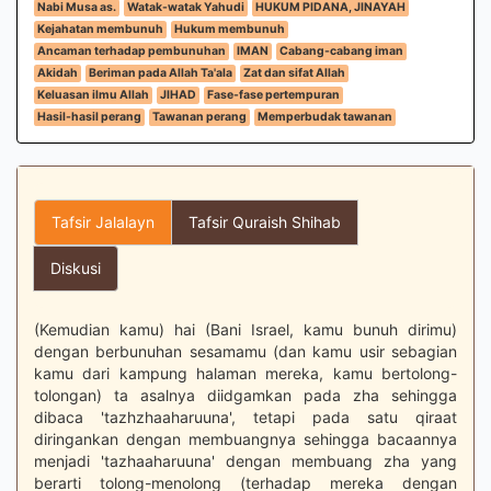
Nabi Musa as.
Watak-watak Yahudi
HUKUM PIDANA, JINAYAH
Kejahatan membunuh
Hukum membunuh
Ancaman terhadap pembunuhan
IMAN
Cabang-cabang iman
Akidah
Beriman pada Allah Ta'ala
Zat dan sifat Allah
Keluasan ilmu Allah
JIHAD
Fase-fase pertempuran
Hasil-hasil perang
Tawanan perang
Memperbudak tawanan
Tafsir Jalalayn
Tafsir Quraish Shihab
Diskusi
(Kemudian kamu) hai (Bani Israel, kamu bunuh dirimu)
dengan berbunuhan sesamamu (dan kamu usir sebagian
kamu dari kampung halaman mereka, kamu bertolong-
tolongan) ta asalnya diidgamkan pada zha sehingga
dibaca 'tazhzhaaharuuna', tetapi pada satu qiraat
diringankan dengan membuangnya sehingga bacaannya
menjadi 'tazhaaharuuna' dengan membuang zha yang
berarti tolong-menolong (terhadap mereka dengan