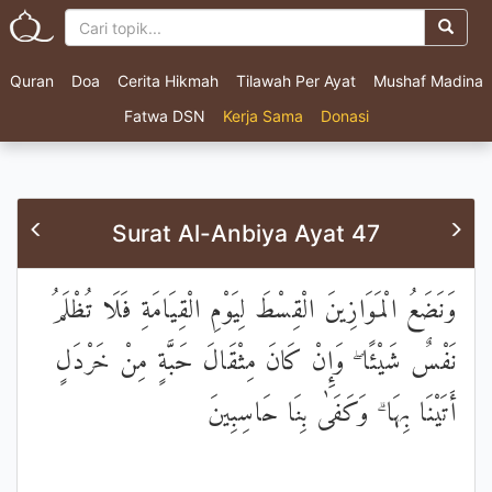
Quran
Doa
Cerita Hikmah
Tilawah Per Ayat
Mushaf Madina
Fatwa DSN
Kerja Sama
Donasi
Surat Al-Anbiya Ayat 47
وَنَضَعُ الْمَوَازِينَ الْقِسْطَ لِيَوْمِ الْقِيَامَةِ فَلَا تُظْلَمُ
نَفْسٌ شَيْئًا ۖ وَإِنْ كَانَ مِثْقَالَ حَبَّةٍ مِنْ خَرْدَلٍ
أَتَيْنَا بِهَا ۗ وَكَفَىٰ بِنَا حَاسِبِينَ