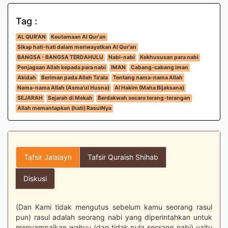
Tag :
AL QUR'AN
Keutamaan Al Qur'an
Sikap hati-hati dalam meriwayatkan Al Qur'an
BANGSA - BANGSA TERDAHULU
Nabi-nabi
Kekhususan para nabi
Penjagaan Allah kepada para nabi
IMAN
Cabang-cabang iman
Akidah
Beriman pada Allah Ta'ala
Tentang nama-nama Allah
Nama-nama Allah (Asma'ul Husna)
Al Hakim (Maha Bijaksana)
SEJARAH
Sejarah di Mekah
Berdakwah secara terang-terangan
Allah memantapkan (hati) RasulNya
Tafsir Jalalayn
Tafsir Quraish Shihab
Diskusi
(Dan Kami tidak mengutus sebelum kamu seorang rasul
pun) rasul adalah seorang nabi yang diperintahkan untuk
menyampaikan wahyu (dan tidak pula seorang nabi) yaitu