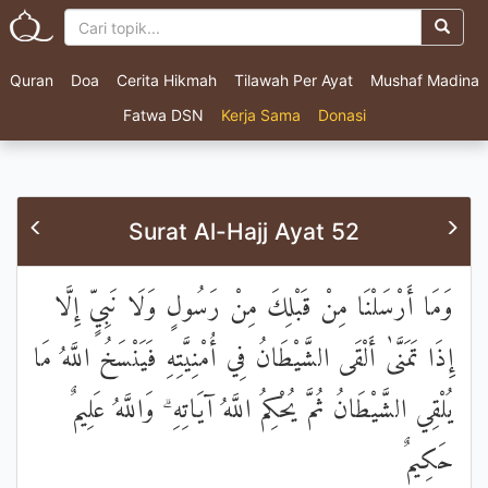
Quran
Doa
Cerita Hikmah
Tilawah Per Ayat
Mushaf Madina
Fatwa DSN
Kerja Sama
Donasi
Surat Al-Hajj Ayat 52
وَمَا أَرْسَلْنَا مِنْ قَبْلِكَ مِنْ رَسُولٍ وَلَا نَبِيٍّ إِلَّا
إِذَا تَمَنَّىٰ أَلْقَى الشَّيْطَانُ فِي أُمْنِيَّتِهِ فَيَنْسَخُ اللَّهُ مَا
يُلْقِي الشَّيْطَانُ ثُمَّ يُحْكِمُ اللَّهُ آيَاتِهِ ۗ وَاللَّهُ عَلِيمٌ
حَكِيمٌ