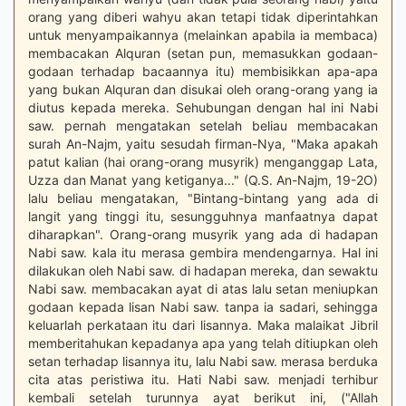
orang yang diberi wahyu akan tetapi tidak diperintahkan
untuk menyampaikannya (melainkan apabila ia membaca)
membacakan Alquran (setan pun, memasukkan godaan-
godaan terhadap bacaannya itu) membisikkan apa-apa
yang bukan Alquran dan disukai oleh orang-orang yang ia
diutus kepada mereka. Sehubungan dengan hal ini Nabi
saw. pernah mengatakan setelah beliau membacakan
surah An-Najm, yaitu sesudah firman-Nya, "Maka apakah
patut kalian (hai orang-orang musyrik) menganggap Lata,
Uzza dan Manat yang ketiganya..." (Q.S. An-Najm, 19-2O)
lalu beliau mengatakan, "Bintang-bintang yang ada di
langit yang tinggi itu, sesungguhnya manfaatnya dapat
diharapkan". Orang-orang musyrik yang ada di hadapan
Nabi saw. kala itu merasa gembira mendengarnya. Hal ini
dilakukan oleh Nabi saw. di hadapan mereka, dan sewaktu
Nabi saw. membacakan ayat di atas lalu setan meniupkan
godaan kepada lisan Nabi saw. tanpa ia sadari, sehingga
keluarlah perkataan itu dari lisannya. Maka malaikat Jibril
memberitahukan kepadanya apa yang telah ditiupkan oleh
setan terhadap lisannya itu, lalu Nabi saw. merasa berduka
cita atas peristiwa itu. Hati Nabi saw. menjadi terhibur
kembali setelah turunnya ayat berikut ini, ("Allah