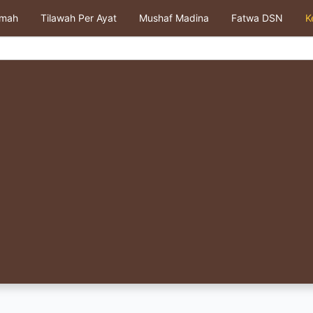
kmah
Tilawah Per Ayat
Mushaf Madina
Fatwa DSN
K