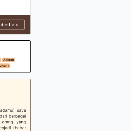
mbed < >
n
Akidah
Tuhan)
padamu) saya
dari berbagai
g-orang yang
enjadi khabar