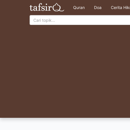
Quran
Doa
Cerita Hi