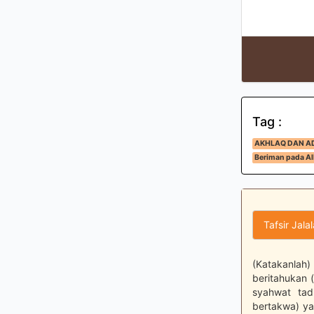
Tag :
AKHLAQ DAN A
Beriman pada All
Tafsir Jala
(Katakanlah
beritahukan 
syahwat tad
bertakwa) ya