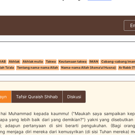
E
DAB
Akhlak
Akhlak mulia
Takwa
Keutamaan takwa
IMAN
Cabang-cabang ima
ah Ta'ala
Tentang nama-nama Allah
Nama-nama Allah (Asma'ul Husna)
Ar Rabb (
layn
Tafsir Quraish Shihab
Diskusi
) hai Muhammad kepada kaummu! ("Maukah saya sampaikan ke
(apa yang lebih baik dari yang demikian?") yakni yang disebutkan 
i; adapun pertanyaan di sini berarti pengukuhan. (Bagi oran
ng menjaga diri mereka dari kemusyrikan (di sisi Tuhan mereka) m