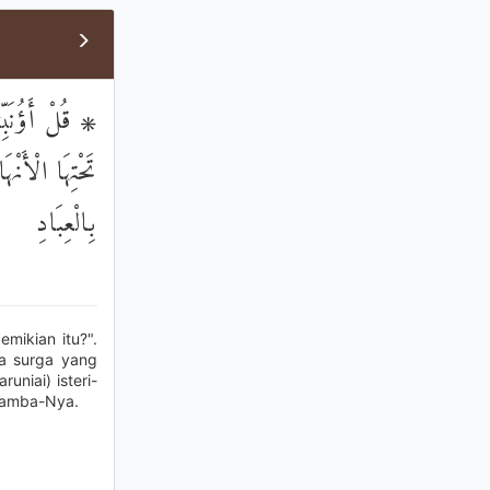
قُلْ أَؤُنَبِّئُك
تَحْتِهَا الْأَنْ
بِالْعِبَادِ
mikian itu?".
da surga yang
niai) isteri-
-hamba-Nya.