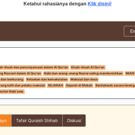
Ketahui rahasianya dengan
Klik disini!
E
ah-kisah dan perumpamaan dalam Al Qur'an
Kisah-kisah Al Qur'an
ng Nasrani dalam Al Qur'an
Nabi dan orang-orang Nasrai saling membutuhkan
IMAN
 dan berkurang
Ketaatan dan kemaksiatan
Maksiat dan dosa
ang kafir dan pelaku maksiat
SEJARAH
Sejarah di Mekah
Berdakwah secara terang
sulan Nabi saw.
layn
Tafsir Quraish Shihab
Diskusi