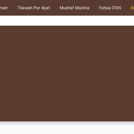
kmah
Tilawah Per Ayat
Mushaf Madina
Fatwa DSN
K