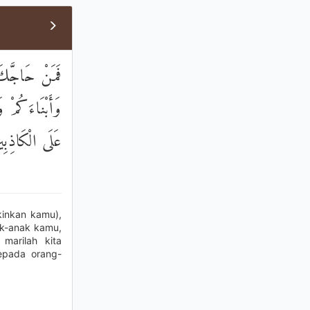
فَمَنْ حَاجَّكَ 
وَأَبْنَاءَكُمْ و
عَلَى الْكَاذِبِي
inkan kamu),
ak-anak kamu,
 marilah kita
kepada orang-