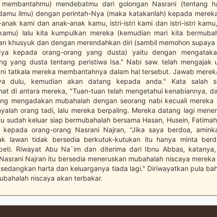
 membantahmu) mendebatmu dari golongan Nasrani (tentang hal
amu ilmu) dengan perintah-Nya (maka katakanlah) kepada mereka 
anak kami dan anak-anak kamu, istri-istri kami dan istri-istri kamu, 
i kamu) lalu kita kumpulkan mereka (kemudian mari kita bermubah
n khusyuk dan dengan merendahkan diri (sambil memohon supaya 
Nya kepada orang-orang yang dusta) yaitu dengan mengatakan
ang yang dusta tentang peristiwa Isa." Nabi saw. telah mengajak 
akni tatkala mereka membantahnya dalam hal tersebut. Jawab merek
ya dulu, kemudian akan datang kepada anda." Kata salah 
ehat di antara mereka, "Tuan-tuan telah mengetahui kenabiannya, da
ng mengadakan mubahalah dengan seorang nabi kecuali mereka a
nyalah orang tadi, lalu mereka berpaling. Mereka datang lagi mene
itu sudah keluar siap bermubahalah bersama Hasan, Husein, Fatimah 
 kepada orang-orang Nasrani Najran, "Jika saya berdoa, aminka
hak lawan tidak bersedia berkutuk-kutukan itu hanya minta ber
eti. Riwayat Abu Na`im dan diterima dari Ibnu Abbas, katanya,
Nasrani Najran itu bersedia meneruskan mubahalah niscaya mereka
 sedangkan harta dan keluarganya tiada lagi." Diriwayatkan pula ba
bahalah niscaya akan terbakar.