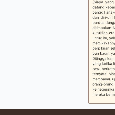
(Siapa yang
datang kepad
panggil anak-
dan diri-dir
berdoa denga
ditimpakan-
kutukilah or
untuk itu, y
memikirkann
berpikiran s
pun kaum ya
Ditinggalkan
yang ketika 
saw. berkata
ternyata pi
membayar up
orang-orang 
ke negerinya
mereka bermu