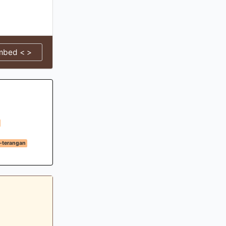
mbed < >
-terangan