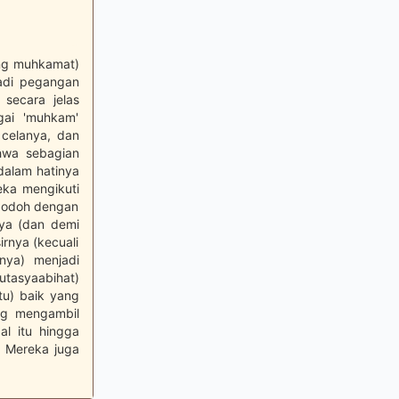
ang muhkamat)
jadi pegangan
secara jelas
gai 'muhkam'
 celanya, dan
hwa sebagian
dalam hatinya
ka mengikuti
 bodoh dengan
ya (dan demi
irnya (kecuali
nya) menjadi
utasyaabihat)
tu) baik yang
ng mengambil
al itu hingga
. Mereka juga