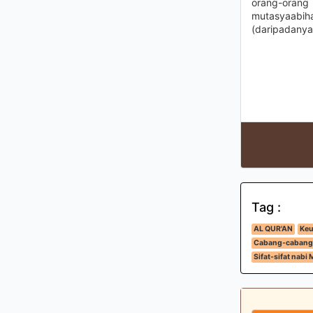
orang-orang
mutasyaabiha
(daripadanya
Tag :
AL QUR'AN
Keu
Cabang-cabang
Sifat-sifat nab