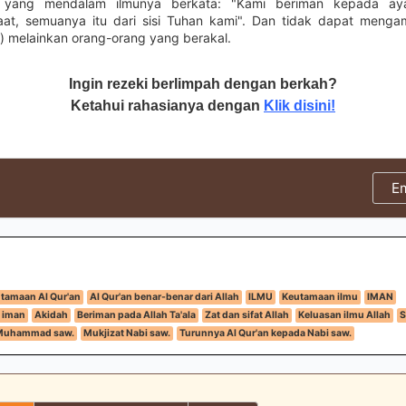
 yang mendalam ilmunya berkata: "Kami beriman kepada ay
at, semuanya itu dari sisi Tuhan kami". Dan tidak dapat mengam
) melainkan orang-orang yang berakal.
Ingin rezeki berlimpah dengan berkah?
Ketahui rahasianya dengan
Klik disini!
E
tamaan Al Qur'an
Al Qur'an benar-benar dari Allah
ILMU
Keutamaan ilmu
IMAN
 iman
Akidah
Beriman pada Allah Ta'ala
Zat dan sifat Allah
Keluasan ilmu Allah
S
i Muhammad saw.
Mukjizat Nabi saw.
Turunnya Al Qur'an kepada Nabi saw.