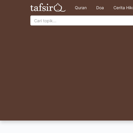
Quran
Doa
Cerita Hi