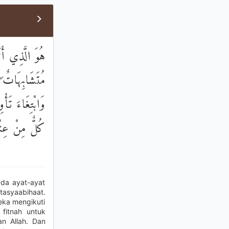
كِتَابِ وَأُخَرُ
ِغَاءَ الْفِتْنَةِ
لُونَ آمَنَّا بِهِ
ُولُو الْأَلْبَابِ
ada ayat-ayat
tasyaabihaat.
eka mengikuti
fitnah untuk
an Allah. Dan