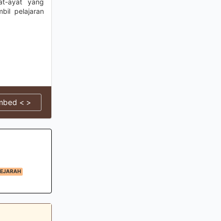
at-ayat yang
bil pelajaran
mbed < >
EJARAH