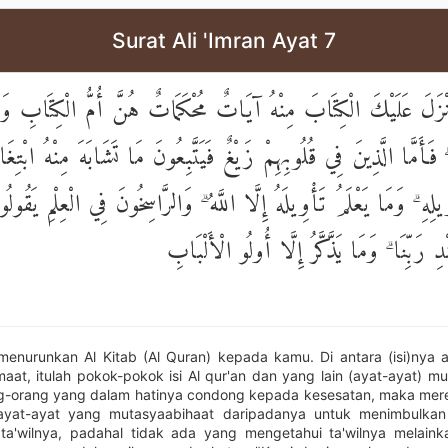
Surat Ali 'Imran Ayat 7
الَّذِي أَنْزَلَ عَلَيْكَ الْكِتَابَ مِنْهُ آيَاتٌ مُحْكَمَاتٌ هُنَّ أُمُّ الْ
تٌ ۖ فَأَمَّا الَّذِينَ فِي قُلُوبِهِمْ زَيْغٌ فَيَتَّبِعُونَ مَا تَشَابَهَ مِنْهُ ابْت
أْوِيلِهِ ۗ وَمَا يَعْلَمُ تَأْوِيلَهُ إِلَّا اللَّهُ ۗ وَالرَّاسِخُونَ فِي الْعِلْمِ يَقُو
كُلٌّ مِنْ عِنْدِ رَبِّنَا ۗ وَمَا يَذَّكَّرُ إِلَّا أ
menurunkan Al Kitab (Al Quran) kepada kamu. Di antara (isi)nya 
at, itulah pokok-pokok isi Al qur'an dan yang lain (ayat-ayat) mu
-orang yang dalam hatinya condong kepada kesesatan, maka mer
ayat-ayat yang mutasyaabihaat daripadanya untuk menimbulkan 
 ta'wilnya, padahal tidak ada yang mengetahui ta'wilnya melaink