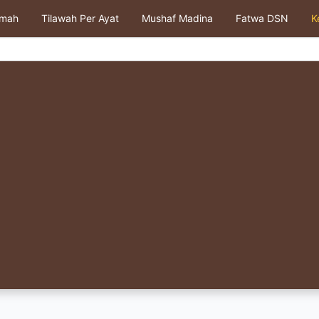
kmah
Tilawah Per Ayat
Mushaf Madina
Fatwa DSN
K