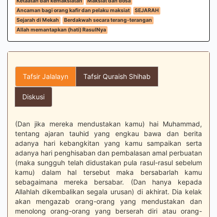
Ketaatan dan kemaksiatan
Maksiat dan dosa
Ancaman bagi orang kafir dan pelaku maksiat
SEJARAH
Sejarah di Mekah
Berdakwah secara terang-terangan
Allah memantapkan (hati) RasulNya
Tafsir Jalalayn
Tafsir Quraish Shihab
Diskusi
(Dan jika mereka mendustakan kamu) hai Muhammad,
tentang ajaran tauhid yang engkau bawa dan berita
adanya hari kebangkitan yang kamu sampaikan serta
adanya hari penghisaban dan pembalasan amal perbuatan
(maka sungguh telah didustakan pula rasul-rasul sebelum
kamu) dalam hal tersebut maka bersabarlah kamu
sebagaimana mereka bersabar. (Dan hanya kepada
Allahlah dikembalikan segala urusan) di akhirat. Dia kelak
akan mengazab orang-orang yang mendustakan dan
menolong orang-orang yang berserah diri atau orang-