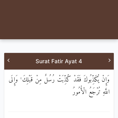
Surat Fatir Ayat 4
وَإِنْ يُكَذِّبُوكَ فَقَدْ كُذِّبَتْ رُسُلٌ مِنْ قَبْلِكَ ۚ وَإِلَى
اللَّهِ تُرْجَعُ الْأُمُورُ