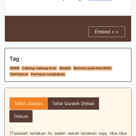
Embed < >
Tag :
IMAN
Cabang-cabang iman
Akidah
Beriman pada Hari Akhir
Hari kiamat
Peniupan sangkakala
Tafsir Jalalayn
Tafsir Quraish Shihab
Diskusi
(Tiadalah teriakan itu selain sekali teriakan saja, tiba-tiba