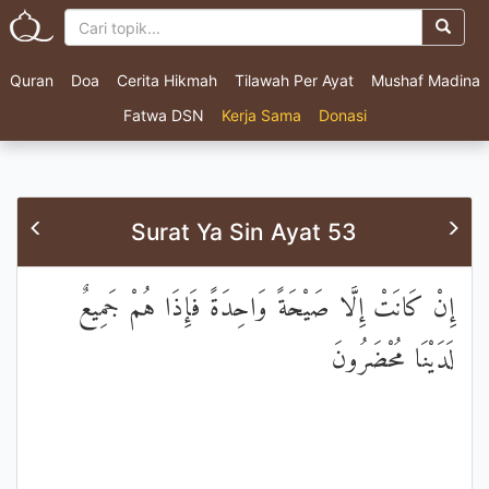
Quran
Doa
Cerita Hikmah
Tilawah Per Ayat
Mushaf Madina
Fatwa DSN
Kerja Sama
Donasi
Surat Ya Sin Ayat 53
إِنْ كَانَتْ إِلَّا صَيْحَةً وَاحِدَةً فَإِذَا هُمْ جَمِيعٌ
لَدَيْنَا مُحْضَرُونَ