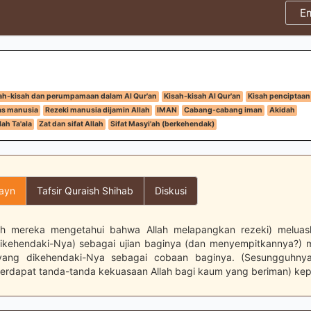
E
ah-kisah dan perumpamaan dalam Al Qur'an
Kisah-kisah Al Qur'an
Kisah penciptaan
tas manusia
Rezeki manusia dijamin Allah
IMAN
Cabang-cabang iman
Akidah
ah Ta'ala
Zat dan sifat Allah
Sifat Masyi'ah (berkehendak)
layn
Tafsir Quraish Shihab
Diskusi
ah mereka mengetahui bahwa Allah melapangkan rezeki) meluas
ikehendaki-Nya) sebagai ujian baginya (dan menyempitkannya?)
yang dikehendaki-Nya sebagai cobaan baginya. (Sesungguhn
 terdapat tanda-tanda kekuasaan Allah bagi kaum yang beriman) ke