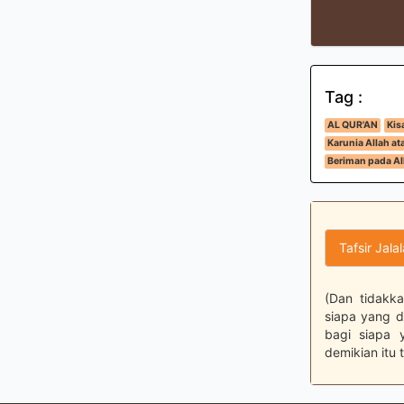
Tag :
AL QUR'AN
Kis
Karunia Allah a
Beriman pada All
Tafsir Jala
(Dan tidakk
siapa yang d
bagi siapa 
demikian itu