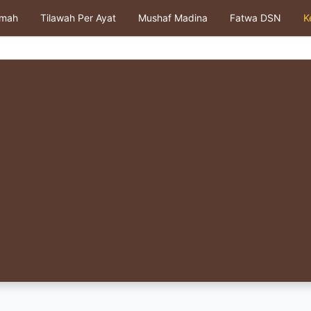
kmah
Tilawah Per Ayat
Mushaf Madina
Fatwa DSN
K