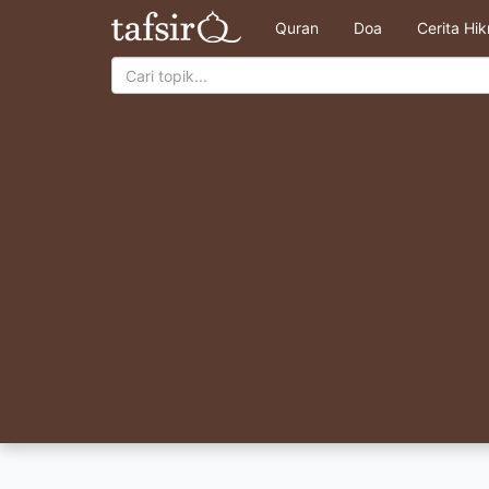
Quran
Doa
Cerita Hi