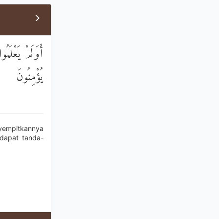
أَوَلَمْ يَعْلَمُ
يُؤْمِنُونَ
yempitkannya
dapat tanda-