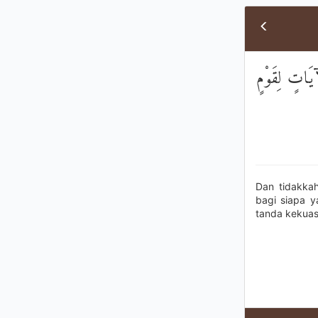
َآيَاتٍ لِقَوْمٍ
Dan tidakka
bagi siapa 
tanda kekuas