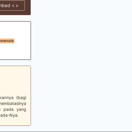
mbed < >
 manusia
kannya (bagi
 membatasinya
ya pada yang
pada-Nya.