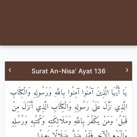
Surat An-Nisa' Ayat 136
يَا أَيُّهَا الَّذِينَ آمَنُوا آمِنُوا بِاللَّهِ وَرَسُولِهِ وَالْكِتَابِ
الَّذِي نَزَّلَ عَلَىٰ رَسُولِهِ وَالْكِتَابِ الَّذِي أَنْزَلَ مِنْ
قَبْلُ ۚ وَمَنْ يَكْفُرْ بِاللَّهِ وَمَلَائِكَتِهِ وَكُتُبِهِ وَرُسُلِهِ
وَالْيَوْمِ الْآخِرِ فَقَدْ ضَلَّ ضَلَالًا بَعِيدًا