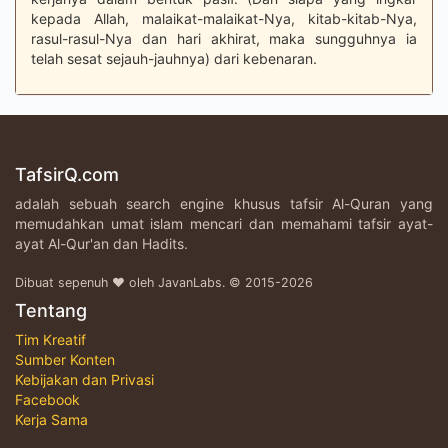
kepada Allah, malaikat-malaikat-Nya, kitab-kitab-Nya,
rasul-rasul-Nya dan hari akhirat, maka sungguhnya ia
telah sesat sejauh-jauhnya) dari kebenaran.
TafsirQ.com
adalah sebuah search engine khusus tafsir Al-Quran yang
memudahkan umat islam mencari dan memahami tafsir ayat-
ayat Al-Qur'an dan Hadits.
Dibuat sepenuh ♥ oleh JavanLabs. © 2015-2026
Tentang
Tim Kreatif
Sumber Konten
Kebijakan dan Privasi
Facebook
Kerja Sama