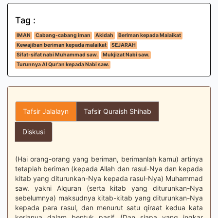
Tag :
IMAN
Cabang-cabang iman
Akidah
Beriman kepada Malaikat
Kewajiban beriman kepada malaikat
SEJARAH
Sifat-sifat nabi Muhammad saw.
Mukjizat Nabi saw.
Turunnya Al Qur'an kepada Nabi saw.
Tafsir Jalalayn
Tafsir Quraish Shihab
Diskusi
(Hai orang-orang yang beriman, berimanlah kamu) artinya
tetaplah beriman (kepada Allah dan rasul-Nya dan kepada
kitab yang diturunkan-Nya kepada rasul-Nya) Muhammad
saw. yakni Alquran (serta kitab yang diturunkan-Nya
sebelumnya) maksudnya kitab-kitab yang diturunkan-Nya
kepada para rasul, dan menurut satu qiraat kedua kata
kerjanya dalam bentuk pasif. (Dan siapa yang ingkar