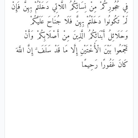
فِي حُجُورِكُمْ مِنْ نِسَائِكُمُ اللَّاتِي دَخَلْتُمْ بِهِنَّ فَإِنْ
لَمْ تَكُونُوا دَخَلْتُمْ بِهِنَّ فَلَا جُنَاحَ عَلَيْكُمْ
وَحَلَائِلُ أَبْنَائِكُمُ الَّذِينَ مِنْ أَصْلَابِكُمْ وَأَنْ
تَجْمَعُوا بَيْنَ الْأُخْتَيْنِ إِلَّا مَا قَدْ سَلَفَ ۗ إِنَّ اللَّهَ
كَانَ غَفُورًا رَحِيمًا