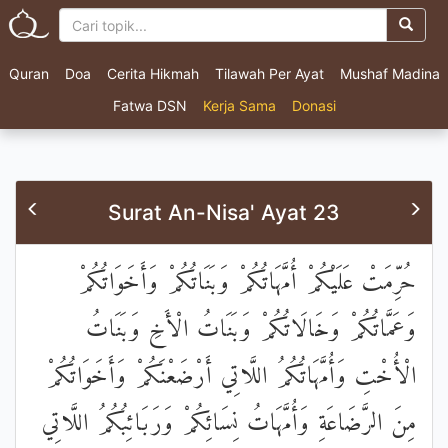
Quran
Doa
Cerita Hikmah
Tilawah Per Ayat
Mushaf Madina
Fatwa DSN
Kerja Sama
Donasi
Surat An-Nisa' Ayat 23
حُرِّمَتْ عَلَيْكُمْ أُمَّهَاتُكُمْ وَبَنَاتُكُمْ وَأَخَوَاتُكُمْ
وَعَمَّاتُكُمْ وَخَالَاتُكُمْ وَبَنَاتُ الْأَخِ وَبَنَاتُ
الْأُخْتِ وَأُمَّهَاتُكُمُ اللَّاتِي أَرْضَعْنَكُمْ وَأَخَوَاتُكُمْ
مِنَ الرَّضَاعَةِ وَأُمَّهَاتُ نِسَائِكُمْ وَرَبَائِبُكُمُ اللَّاتِي