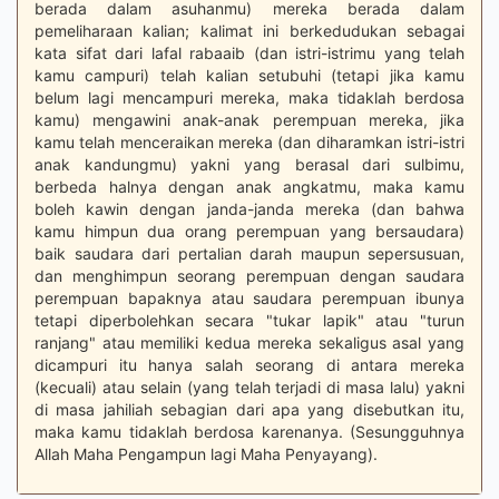
berada dalam asuhanmu) mereka berada dalam
pemeliharaan kalian; kalimat ini berkedudukan sebagai
kata sifat dari lafal rabaaib (dan istri-istrimu yang telah
kamu campuri) telah kalian setubuhi (tetapi jika kamu
belum lagi mencampuri mereka, maka tidaklah berdosa
kamu) mengawini anak-anak perempuan mereka, jika
kamu telah menceraikan mereka (dan diharamkan istri-istri
anak kandungmu) yakni yang berasal dari sulbimu,
berbeda halnya dengan anak angkatmu, maka kamu
boleh kawin dengan janda-janda mereka (dan bahwa
kamu himpun dua orang perempuan yang bersaudara)
baik saudara dari pertalian darah maupun sepersusuan,
dan menghimpun seorang perempuan dengan saudara
perempuan bapaknya atau saudara perempuan ibunya
tetapi diperbolehkan secara "tukar lapik" atau "turun
ranjang" atau memiliki kedua mereka sekaligus asal yang
dicampuri itu hanya salah seorang di antara mereka
(kecuali) atau selain (yang telah terjadi di masa lalu) yakni
di masa jahiliah sebagian dari apa yang disebutkan itu,
maka kamu tidaklah berdosa karenanya. (Sesungguhnya
Allah Maha Pengampun lagi Maha Penyayang).