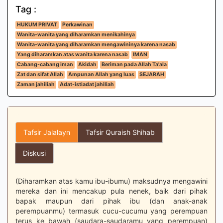
Tag :
HUKUM PRIVAT
Perkawinan
Wanita-wanita yang diharamkan menikahinya
Wanita-wanita yang diharamkan mengawininya karena nasab
Yang diharamkan atas wanita karena nasab
IMAN
Cabang-cabang iman
Akidah
Beriman pada Allah Ta'ala
Zat dan sifat Allah
Ampunan Allah yang luas
SEJARAH
Zaman jahiliah
Adat-istiadat jahiliah
Tafsir Jalalayn
Tafsir Quraish Shihab
Diskusi
(Diharamkan atas kamu ibu-ibumu) maksudnya mengawini
mereka dan ini mencakup pula nenek, baik dari pihak
bapak maupun dari pihak ibu (dan anak-anak
perempuanmu) termasuk cucu-cucumu yang perempuan
terus ke bawah (saudara-saudaramu yang perempuan)