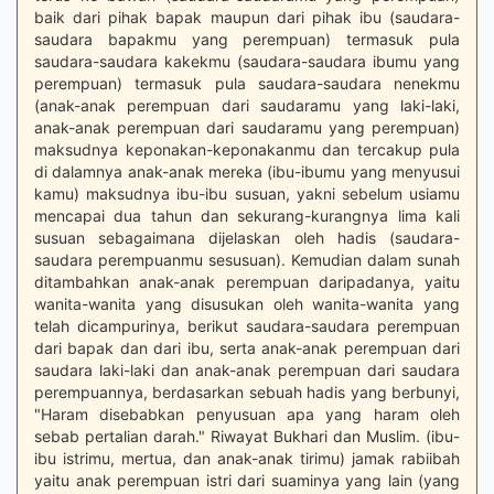
baik dari pihak bapak maupun dari pihak ibu (saudara-
saudara bapakmu yang perempuan) termasuk pula
saudara-saudara kakekmu (saudara-saudara ibumu yang
perempuan) termasuk pula saudara-saudara nenekmu
(anak-anak perempuan dari saudaramu yang laki-laki,
anak-anak perempuan dari saudaramu yang perempuan)
maksudnya keponakan-keponakanmu dan tercakup pula
di dalamnya anak-anak mereka (ibu-ibumu yang menyusui
kamu) maksudnya ibu-ibu susuan, yakni sebelum usiamu
mencapai dua tahun dan sekurang-kurangnya lima kali
susuan sebagaimana dijelaskan oleh hadis (saudara-
saudara perempuanmu sesusuan). Kemudian dalam sunah
ditambahkan anak-anak perempuan daripadanya, yaitu
wanita-wanita yang disusukan oleh wanita-wanita yang
telah dicampurinya, berikut saudara-saudara perempuan
dari bapak dan dari ibu, serta anak-anak perempuan dari
saudara laki-laki dan anak-anak perempuan dari saudara
perempuannya, berdasarkan sebuah hadis yang berbunyi,
"Haram disebabkan penyusuan apa yang haram oleh
sebab pertalian darah." Riwayat Bukhari dan Muslim. (ibu-
ibu istrimu, mertua, dan anak-anak tirimu) jamak rabiibah
yaitu anak perempuan istri dari suaminya yang lain (yang