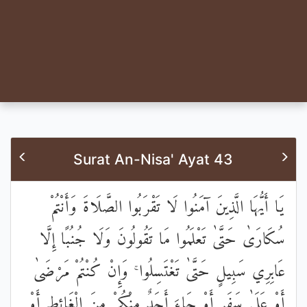
Surat An-Nisa' Ayat 43
يَا أَيُّهَا الَّذِينَ آمَنُوا لَا تَقْرَبُوا الصَّلَاةَ وَأَنْتُمْ
سُكَارَىٰ حَتَّىٰ تَعْلَمُوا مَا تَقُولُونَ وَلَا جُنُبًا إِلَّا
عَابِرِي سَبِيلٍ حَتَّىٰ تَغْتَسِلُوا ۚ وَإِنْ كُنْتُمْ مَرْضَىٰ
أَوْ عَلَىٰ سَفَرٍ أَوْ جَاءَ أَحَدٌ مِنْكُمْ مِنَ الْغَائِطِ أَوْ