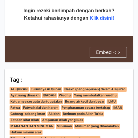
Ingin rezeki berlimpah dengan berkah?
Ketahui rahasianya dengan
Klik disini!
Embed < >
Tag :
AL QUR'AN
Turunnya Al Qur'an
Naskh (penghapusan) dalam Al Qur'an
Ayat yang dinaskh
IBADAH
Wudhu
Yang membatalkan wudhu
Keluarnya sesuatu dari dua jalan
Buang air kecil dan besar
ILMU
Fatwa
Fatwa halal dan haram
Pengharaman secara bertahap
IMAN
Cabang-cabang iman
Akidah
Beriman pada Allah Ta'ala
Zat dan sifat Allah
Ampunan Allah yang luas
MAKANAN DAN MINUMAN
Minuman
Minuman yang diharamkan
Hukum minum arak