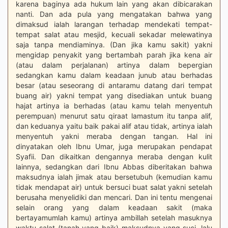
karena baginya ada hukum lain yang akan dibicarakan
nanti. Dan ada pula yang mengatakan bahwa yang
dimaksud ialah larangan terhadap mendekati tempat-
tempat salat atau mesjid, kecuali sekadar melewatinya
saja tanpa mendiaminya. (Dan jika kamu sakit) yakni
mengidap penyakit yang bertambah parah jika kena air
(atau dalam perjalanan) artinya dalam bepergian
sedangkan kamu dalam keadaan junub atau berhadas
besar (atau seseorang di antaramu datang dari tempat
buang air) yakni tempat yang disediakan untuk buang
hajat artinya ia berhadas (atau kamu telah menyentuh
perempuan) menurut satu qiraat lamastum itu tanpa alif,
dan keduanya yaitu baik pakai alif atau tidak, artinya ialah
menyentuh yakni meraba dengan tangan. Hal ini
dinyatakan oleh Ibnu Umar, juga merupakan pendapat
Syafii. Dan dikaitkan dengannya meraba dengan kulit
lainnya, sedangkan dari Ibnu Abbas diberitakan bahwa
maksudnya ialah jimak atau bersetubuh (kemudian kamu
tidak mendapat air) untuk bersuci buat salat yakni setelah
berusaha menyelidiki dan mencari. Dan ini tentu mengenai
selain orang yang dalam keadaan sakit (maka
bertayamumlah kamu) artinya ambillah setelah masuknya
waktu salat (tanah yang baik) maksudnya yang suci, lalu