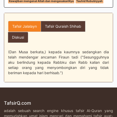
Kewajiban mengenal Allah dan mengesakanNya
Tauhid Rububiyyah
Tafsir Jalalayn
Tafsir Quraish Shihab
Diskusi
(Dan Musa berkata,) kepada kaumnya sedangkan dia
telah mendengar ancaman Firaun tadi ("Sesungguhnya
aku berlindung kepada Rabbku dan Rabb kalian dari
setiap orang yang menyombongkan diri yang tidak
beriman kepada hari berhisab.")
TafsirQ.com
adalah sebuah search engine khusus tafsir Al-Quran yang
memudahkan umat islam mencari dan memahami tafsir ayat-