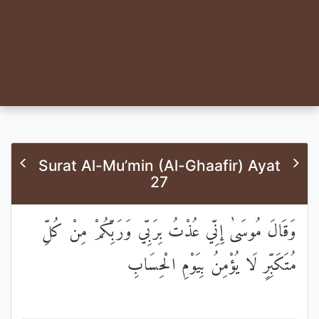
Surat Al-Mu’min (Al-Ghaafir) Ayat
27
وَقَالَ مُوسَىٰ إِنِّي عُذْتُ بِرَبِّي وَرَبِّكُمْ مِنْ كُلِّ
مُتَكَبِّرٍ لَا يُؤْمِنُ بِيَوْمِ الْحِسَابِ