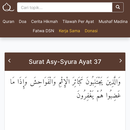
Quran
Doa
Cerita Hikmah
Tilawah Per Ayat
Mushaf Madina
Fatwa DSN
Kerja Sama
Donasi
Surat Asy-Syura Ayat 37
وَالَّذِينَ يَجْتَنِبُونَ كَبَائِرَ الْإِثْمِ وَالْفَوَاحِشَ وَإِذَا مَا
غَضِبُوا هُمْ يَغْفِرُونَ